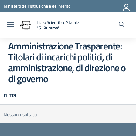
Vai ai contenuti
Vai al menu di navigazione
Vai al footer
Ministero dell'Istruzione e del Merito
Liceo Scientifico Statale
"G. Rummo"
— Visita la pagina iniziale della scuola
Amministrazione Trasparente:
Titolari di incarichi politici, di
amministrazione, di direzione o
di governo
FILTRI
Nessun risultato