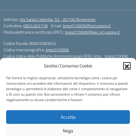
Indirizzo:
Via Santa Colomba, 52 - 82100 Benevento
Centralino:
0824362718
Email:
bnps010006@istruzione.it
Posta elettronica certificata (PEC):
bnps010006@pec.istruzione.it
Codice fiscale: 80002060624
Codice meccanografico:
bnps010006
Codice Indice delle Pubbliche Amministrazioni (IPA): istsc_bnps010006
Codice unico di fatturazione (CUF): UFHWS5
Gestisci Consenso Cookie
Codice IPA: istsc_bnps010006
Per fornire le migliori esperienze, utilizziamo tecnologie come i cookie per
Codice Univoco per le fatture elettroniche: UFHWS5
memorizzare e/o accedere alle informazioni del dispositivo. Il consenso a queste
Liceo Scientifico "Gaetano Rummo"
tecnologie ci permetterà di elaborare dati come il comportamento di navigazione
Conto Corrente Bancario (C.C.B.):
o ID unici su questo sito. Non acconsentire o ritirare il consenso può influire
IT17 H 03069 15003 100000046036
negativamente su alcune caratteristiche e funzioni.
INTESA SAN PAOLO SPA
Conto Tesoreria
Accetta
CODICE TESORERIA: TU-421-0310110
IBAN: IT 84 E 01000 04306 TU0000017891
Nega