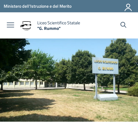
Vai ai contenuti
Vai al menu di navigazione
Vai al footer
Ministero dell'Istruzione e del Merito
Liceo Scientifico Statale
"G. Rummo"
— Visita la pagina iniziale della scuola