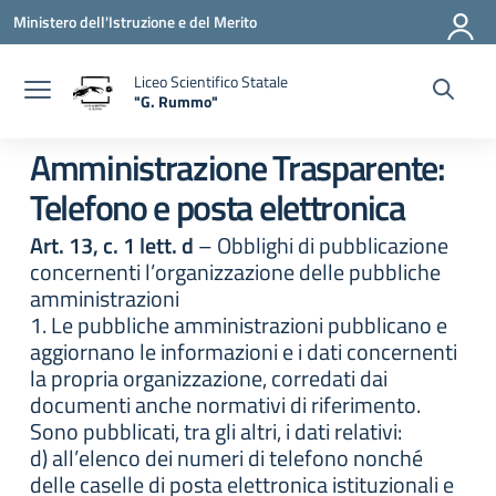
Vai ai contenuti
Vai al menu di navigazione
Vai al footer
Ministero dell'Istruzione e del Merito
Liceo Scientifico Statale
"G. Rummo"
— Visita la pagina iniziale della scuola
Amministrazione Trasparente:
Telefono e posta elettronica
Art. 13, c. 1 lett. d
– Obblighi di pubblicazione
concernenti l’organizzazione delle pubbliche
amministrazioni
1. Le pubbliche amministrazioni pubblicano e
aggiornano le informazioni e i dati concernenti
la propria organizzazione, corredati dai
documenti anche normativi di riferimento.
Sono pubblicati, tra gli altri, i dati relativi:
d) all’elenco dei numeri di telefono nonché
delle caselle di posta elettronica istituzionali e