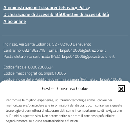
Amministrazione Trasparente
Privacy Policy
Dichiarazione di accessibilità
Obiettivi di accessibilità
Albo online
Indirizzo:
Via Santa Colomba, 52 - 82100 Benevento
Centralino:
0824362718
Email:
bnps010006@istruzione.it
Posta elettronica certificata (PEC):
bnps010006@pec.istruzione.it
Codice fiscale: 80002060624
Codice meccanografico:
bnps010006
Codice Indice delle Pubbliche Amministrazioni (IPA): istsc_bnps010006
Codice unico di fatturazione (CUF): UFHWS5
Gestisci Consenso Cookie
Codice IPA: istsc_bnps010006
Per fornire le migliori esperienze, utilizziamo tecnologie come i cookie per
Codice Univoco per le fatture elettroniche: UFHWS5
memorizzare e/o accedere alle informazioni del dispositivo. Il consenso a queste
Liceo Scientifico "Gaetano Rummo"
tecnologie ci permetterà di elaborare dati come il comportamento di navigazione
Conto Corrente Bancario (C.C.B.):
o ID unici su questo sito. Non acconsentire o ritirare il consenso può influire
IT17 H 03069 15003 100000046036
negativamente su alcune caratteristiche e funzioni.
INTESA SAN PAOLO SPA