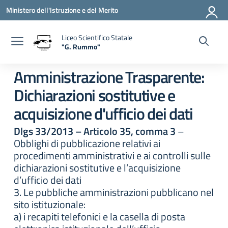
Vai ai contenuti
Vai al menu di navigazione
Vai al footer
Ministero dell'Istruzione e del Merito
Liceo Scientifico Statale
"G. Rummo"
— Visita la pagina iniziale della scuola
Amministrazione Trasparente:
Dichiarazioni sostitutive e
acquisizione d'ufficio dei dati
Dlgs 33/2013 – Articolo 35, comma 3
–
Obblighi di pubblicazione relativi ai
procedimenti amministrativi e ai controlli sulle
dichiarazioni sostitutive e l’acquisizione
d’ufficio dei dati
3. Le pubbliche amministrazioni pubblicano nel
sito istituzionale:
a) i recapiti telefonici e la casella di posta