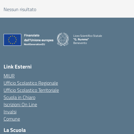
Nessun risultato
Liceo Scientifico Statale
"G. Rummo"
Benevento
— Visita la pagina iniziale della scuola
Link Esterni
MIUR
Ufficio Scolastico Regionale
Ufficio Scolastico Territoriale
Scuola in Chiaro
Iscrizioni On Line
Invalsi
Comune
La Scuola