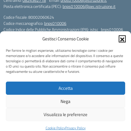
Centralino:
0824362718
Email:
bnps010006@istruzione.it
Posta elettronica certificata (PEC):
bnps010006@pec.istruzione.it
Codice fiscale: 80002060624
Codice meccanografico:
bnps010006
Codice Indice delle Pubbliche Amministrazioni (IPA): istsc_bnps010006
Codice unico di fatturazione (CUF): UFHWS5
Gestisci Consenso Cookie
Codice IPA: istsc_bnps010006
Per fornire le migliori esperienze, utilizziamo tecnologie come i cookie per
Codice Univoco per le fatture elettroniche: UFHWS5
memorizzare e/o accedere alle informazioni del dispositivo. Il consenso a queste
Liceo Scientifico "Gaetano Rummo"
tecnologie ci permetterà di elaborare dati come il comportamento di navigazione
Conto Corrente Bancario (C.C.B.):
o ID unici su questo sito. Non acconsentire o ritirare il consenso può influire
IT17 H 03069 15003 100000046036
negativamente su alcune caratteristiche e funzioni.
INTESA SAN PAOLO SPA
Conto Tesoreria
Accetta
CODICE TESORERIA: TU-421-0310110
IBAN: IT 84 E 01000 04306 TU0000017891
Nega
Idea e progetto di Designers Italia
Visualizza le preferenze
Cookie Policy
Privacy Policy