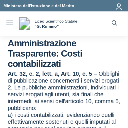
Vai ai contenuti
Vai al menu di navigazione
Vai al footer
Ministero dell'Istruzione e del Merito
Liceo Scientifico Statale
a
"G. Rummo"
— Visita la pagina iniziale della scuola
Amministrazione
Trasparente:
Costi
contabilizzati
Art. 32, c. 2, lett. a, Art. 10, c. 5
– Obblighi
di pubblicazione concernenti i servizi erogati
2. Le pubbliche amministrazioni, individuati i
servizi erogati agli utenti, sia finali che
intermedi, ai sensi dell’articolo 10, comma 5,
pubblicano:
a) i costi contabilizzati, evidenziando quelli
effettivamente sostenuti e quelli imputati al