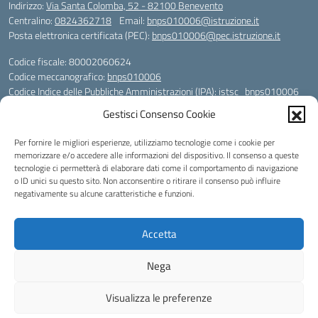
Indirizzo:
Via Santa Colomba, 52 - 82100 Benevento
Centralino:
0824362718
Email:
bnps010006@istruzione.it
Posta elettronica certificata (PEC):
bnps010006@pec.istruzione.it
Codice fiscale: 80002060624
Codice meccanografico:
bnps010006
Codice Indice delle Pubbliche Amministrazioni (IPA): istsc_bnps010006
Codice unico di fatturazione (CUF): UFHWS5
Gestisci Consenso Cookie
Codice IPA: istsc_bnps010006
Per fornire le migliori esperienze, utilizziamo tecnologie come i cookie per
Codice Univoco per le fatture elettroniche: UFHWS5
memorizzare e/o accedere alle informazioni del dispositivo. Il consenso a queste
Liceo Scientifico "Gaetano Rummo"
tecnologie ci permetterà di elaborare dati come il comportamento di navigazione
Conto Corrente Bancario (C.C.B.):
o ID unici su questo sito. Non acconsentire o ritirare il consenso può influire
IT17 H 03069 15003 100000046036
negativamente su alcune caratteristiche e funzioni.
INTESA SAN PAOLO SPA
Conto Tesoreria
Accetta
CODICE TESORERIA: TU-421-0310110
IBAN: IT 84 E 01000 04306 TU0000017891
Nega
Idea e progetto di Designers Italia
Visualizza le preferenze