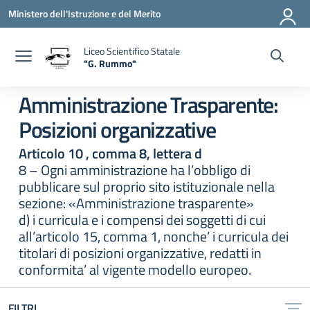
Vai ai contenuti
Vai al menu di navigazione
Vai al footer
Ministero dell'Istruzione e del Merito
Liceo Scientifico Statale
"G. Rummo"
— Visita la pagina iniziale della scuola
Amministrazione Trasparente:
Posizioni organizzative
Articolo 10 , comma 8, lettera d
8 – Ogni amministrazione ha l’obbligo di
pubblicare sul proprio sito istituzionale nella
sezione: «Amministrazione trasparente»
d) i curricula e i compensi dei soggetti di cui
all’articolo 15, comma 1, nonche’ i curricula dei
titolari di posizioni organizzative, redatti in
conformita’ al vigente modello europeo.
FILTRI