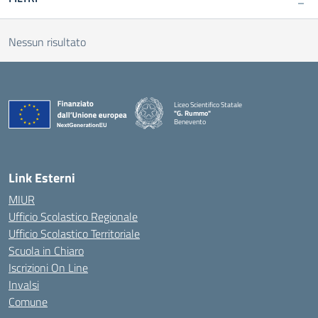
Nessun risultato
Liceo Scientifico Statale
"G. Rummo"
Benevento
— Visita la pagina iniziale della scuola
Link Esterni
MIUR
Ufficio Scolastico Regionale
Ufficio Scolastico Territoriale
Scuola in Chiaro
Iscrizioni On Line
Invalsi
Comune