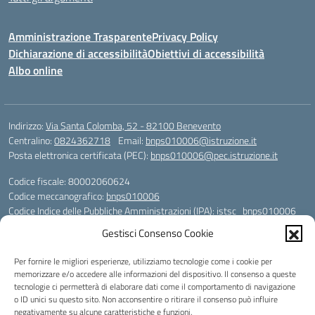
Amministrazione Trasparente
Privacy Policy
Dichiarazione di accessibilità
Obiettivi di accessibilità
Albo online
Indirizzo:
Via Santa Colomba, 52 - 82100 Benevento
Centralino:
0824362718
Email:
bnps010006@istruzione.it
Posta elettronica certificata (PEC):
bnps010006@pec.istruzione.it
Codice fiscale: 80002060624
Codice meccanografico:
bnps010006
Codice Indice delle Pubbliche Amministrazioni (IPA): istsc_bnps010006
Codice unico di fatturazione (CUF): UFHWS5
Gestisci Consenso Cookie
Codice IPA: istsc_bnps010006
Per fornire le migliori esperienze, utilizziamo tecnologie come i cookie per
Codice Univoco per le fatture elettroniche: UFHWS5
memorizzare e/o accedere alle informazioni del dispositivo. Il consenso a queste
Liceo Scientifico "Gaetano Rummo"
tecnologie ci permetterà di elaborare dati come il comportamento di navigazione
Conto Corrente Bancario (C.C.B.):
o ID unici su questo sito. Non acconsentire o ritirare il consenso può influire
IT17 H 03069 15003 100000046036
negativamente su alcune caratteristiche e funzioni.