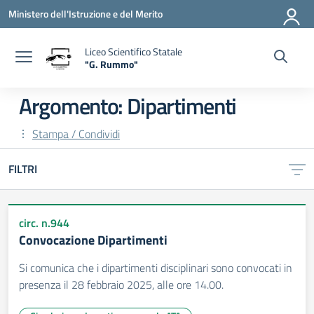
Vai ai contenuti
Vai al menu di navigazione
Vai al footer
Ministero dell'Istruzione e del Merito
Liceo Scientifico Statale
"G. Rummo"
— Visita la pagina iniziale della scuola
Argomento: Dipartimenti
Stampa / Condividi
FILTRI
circ. n.944
Convocazione Dipartimenti
Si comunica che i dipartimenti disciplinari sono convocati in
presenza il 28 febbraio 2025, alle ore 14.00.