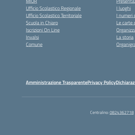
MIUR
Presenta
Ufficio Scolastico Regionale
I luoghi
Ufficio Scolastico Territoriale
I numeri 
Scuola in Chiaro
Le carte 
Iscrizioni On Line
Organizz
Invalsi
La storia
Comune
Organig
Amministrazione Trasparente
Privacy Policy
Dichiaraz
Centralino:
0824362718