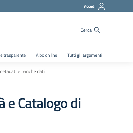
Accedi
Cerca
e trasparente
Albo on line
Tutti gli argomenti
 metadati e banche dati
à e Catalogo di