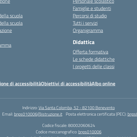
zione
Personale scolastico
Famiglie e studenti
della scuola
Percorsi di studio
della scuola
Tutti i servizi
azione
Organigramma
Didattica
ramma
Offerta formativa
Le schede didattiche
I progetti delle classi
ione di accessibilità
Obiettivi di accessibilità
Albo online
Indirizzo:
Via Santa Colomba, 52 - 82100 Benevento
Email:
bnps010006@istruzione.it
Posta elettronica certificata (PEC):
bnps
Codice fiscale: 80002060624
Codice meccanografico:
bnps010006