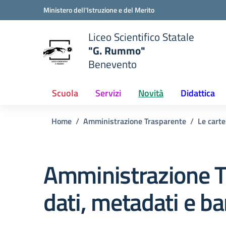
Vai ai contenuti
Vai al menu di navigazione
Vai al footer
Ministero dell'Istruzione e del Merito
Liceo Scientifico Statale
"G. Rummo"
Benevento
e della scuola
— Visita la pagina iniziale del
Scuola
Servizi
Novità
Didattica
Home
Amministrazione Trasparente
Le carte
Amministrazione T
dati, metadati e ba