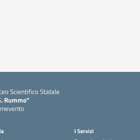
ceo Scientifico Statale
G. Rummo"
enevento
Visita la pagina iniziale della scuola
la
I Servizi