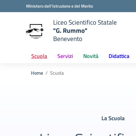
Vai ai contenuti
Vai al menu di navigazione
Vai al footer
Ministero dell'Istruzione e del Merito
Liceo Scientifico Statale
"G. Rummo"
Benevento
e della scuola
— Visita la pagina iniziale del
Scuola
Servizi
Novità
Didattica
Home
Scuola
La Scuola