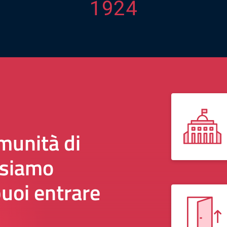
1924
munità di
 siamo
uoi entrare