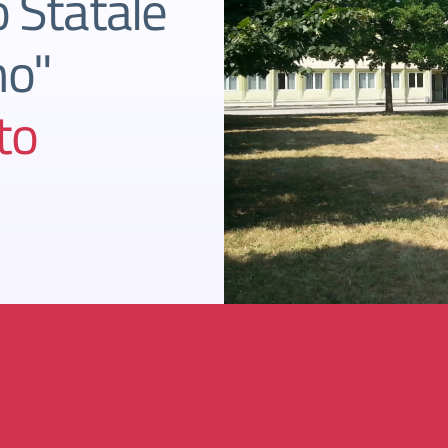
o Statale
mo"
to