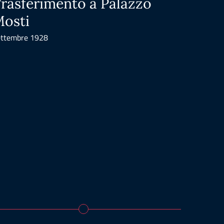
rasferimento a Palazzo
Tras
osti
Ricci
ttembre 1928
Settembr