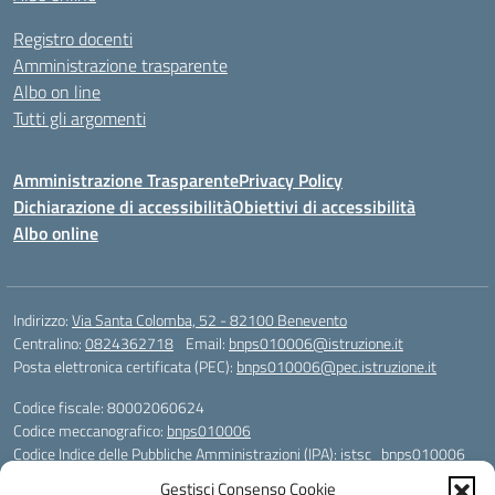
Registro docenti
Amministrazione trasparente
Albo on line
Tutti gli argomenti
Amministrazione Trasparente
Privacy Policy
Dichiarazione di accessibilità
Obiettivi di accessibilità
Albo online
Indirizzo:
Via Santa Colomba, 52 - 82100 Benevento
Centralino:
0824362718
Email:
bnps010006@istruzione.it
Posta elettronica certificata (PEC):
bnps010006@pec.istruzione.it
Codice fiscale: 80002060624
Codice meccanografico:
bnps010006
Codice Indice delle Pubbliche Amministrazioni (IPA): istsc_bnps010006
Codice unico di fatturazione (CUF): UFHWS5
Gestisci Consenso Cookie