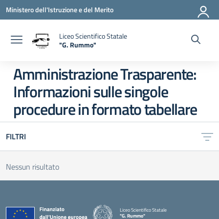
Vai ai contenuti
Vai al menu di navigazione
Vai al footer
Ministero dell'Istruzione e del Merito
Liceo Scientifico Statale
"G. Rummo"
— Visita la pagina iniziale della scuola
Amministrazione Trasparente:
Informazioni sulle singole
procedure in formato tabellare
FILTRI
Nessun risultato
Liceo Scientifico Statale
"G. Rummo"