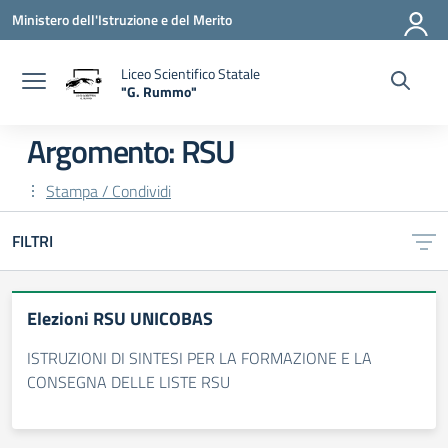
Vai ai contenuti
Vai al menu di navigazione
Vai al footer
Ministero dell'Istruzione e del Merito
Liceo Scientifico Statale
"G. Rummo"
— Visita la pagina iniziale della scuola
Argomento: RSU
Stampa / Condividi
FILTRI
Elezioni RSU UNICOBAS
ISTRUZIONI DI SINTESI PER LA FORMAZIONE E LA
CONSEGNA DELLE LISTE RSU