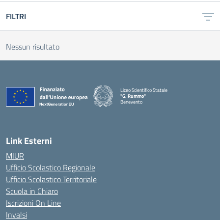
FILTRI
Nessun risultato
Liceo Scientifico Statale
"G. Rummo"
Benevento
— Visita la pagina iniziale della scuola
Link Esterni
MIUR
Ufficio Scolastico Regionale
Ufficio Scolastico Territoriale
Scuola in Chiaro
Iscrizioni On Line
Invalsi