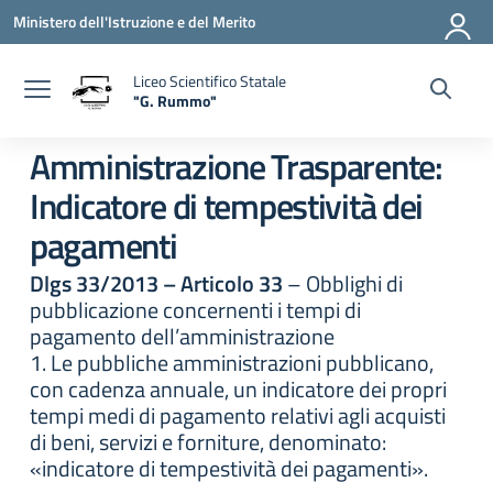
Vai ai contenuti
Vai al menu di navigazione
Vai al footer
Ministero dell'Istruzione e del Merito
Liceo Scientifico Statale
"G. Rummo"
— Visita la pagina iniziale della scuola
Amministrazione Trasparente:
Indicatore di tempestività dei
pagamenti
Dlgs 33/2013 – Articolo 33
– Obblighi di
pubblicazione concernenti i tempi di
pagamento dell’amministrazione
1. Le pubbliche amministrazioni pubblicano,
con cadenza annuale, un indicatore dei propri
tempi medi di pagamento relativi agli acquisti
di beni, servizi e forniture, denominato:
«indicatore di tempestività dei pagamenti».