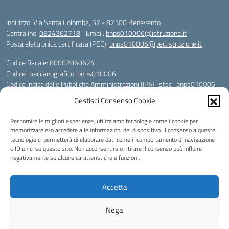
Indirizzo:
Via Santa Colomba, 52 - 82100 Benevento
Centralino:
0824362718
Email:
bnps010006@istruzione.it
Posta elettronica certificata (PEC):
bnps010006@pec.istruzione.it
Codice fiscale: 80002060624
Codice meccanografico:
bnps010006
Codice Indice delle Pubbliche Amministrazioni (IPA): istsc_bnps010006
Codice unico di fatturazione (CUF): UFHWS5
Gestisci Consenso Cookie
Codice IPA: istsc_bnps010006
Per fornire le migliori esperienze, utilizziamo tecnologie come i cookie per
Codice Univoco per le fatture elettroniche: UFHWS5
memorizzare e/o accedere alle informazioni del dispositivo. Il consenso a queste
Liceo Scientifico "Gaetano Rummo"
tecnologie ci permetterà di elaborare dati come il comportamento di navigazione
Conto Corrente Bancario (C.C.B.):
o ID unici su questo sito. Non acconsentire o ritirare il consenso può influire
IT17 H 03069 15003 100000046036
negativamente su alcune caratteristiche e funzioni.
INTESA SAN PAOLO SPA
Conto Tesoreria
Accetta
CODICE TESORERIA: TU-421-0310110
IBAN: IT 84 E 01000 04306 TU0000017891
Nega