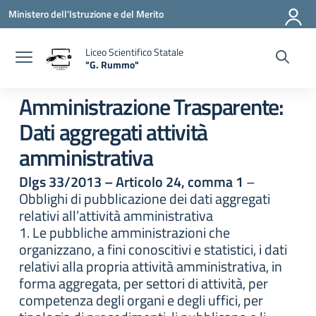
Vai ai contenuti
Vai al menu di navigazione
Vai al footer
Ministero dell'Istruzione e del Merito
Liceo Scientifico Statale
"G. Rummo"
— Visita la pagina iniziale della scuola
Amministrazione Trasparente:
Dati aggregati attività
amministrativa
Dlgs 33/2013 – Articolo 24, comma 1
–
Obblighi di pubblicazione dei dati aggregati
relativi all’attività amministrativa
1. Le pubbliche amministrazioni che
organizzano, a fini conoscitivi e statistici, i dati
relativi alla propria attività amministrativa, in
forma aggregata, per settori di attività, per
competenza degli organi e degli uffici, per