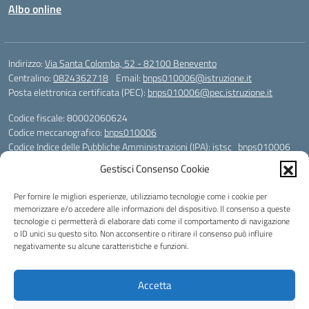
Albo online
Indirizzo:
Via Santa Colomba, 52 - 82100 Benevento
Centralino:
0824362718
Email:
bnps010006@istruzione.it
Posta elettronica certificata (PEC):
bnps010006@pec.istruzione.it
Codice fiscale: 80002060624
Codice meccanografico:
bnps010006
Codice Indice delle Pubbliche Amministrazioni (IPA): istsc_bnps010006
Codice unico di fatturazione (CUF): UFHWS5
Gestisci Consenso Cookie
Codice IPA: istsc_bnps010006
Per fornire le migliori esperienze, utilizziamo tecnologie come i cookie per
Codice Univoco per le fatture elettroniche: UFHWS5
memorizzare e/o accedere alle informazioni del dispositivo. Il consenso a queste
Liceo Scientifico "Gaetano Rummo"
tecnologie ci permetterà di elaborare dati come il comportamento di navigazione
Conto Corrente Bancario (C.C.B.):
o ID unici su questo sito. Non acconsentire o ritirare il consenso può influire
IT17 H 03069 15003 100000046036
negativamente su alcune caratteristiche e funzioni.
INTESA SAN PAOLO SPA
Conto Tesoreria
Accetta
CODICE TESORERIA: TU-421-0310110
IBAN: IT 84 E 01000 04306 TU0000017891