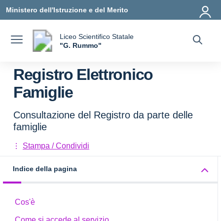
Vai ai contenuti
Vai al menu di navigazione
Vai al footer
Ministero dell'Istruzione e del Merito
Liceo Scientifico Statale
a
"G. Rummo"
— Visita la pagina iniziale della scuola
Registro Elettronico
Famiglie
Consultazione del Registro da parte delle
famiglie
Stampa / Condividi
Indice della pagina
Cos'è
Come si accede al servizio