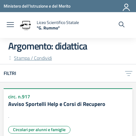
Vai ai contenuti
Vai al menu di navigazione
Vai al footer
Ministero dell'Istruzione e del Merito
Liceo Scientifico Statale
"G. Rummo"
— Visita la pagina iniziale della scuola
Argomento: didattica
Stampa / Condividi
FILTRI
circ. n.917
Avviso Sportelli Help e Corsi di Recupero
.
Circolari per alunni e famiglie