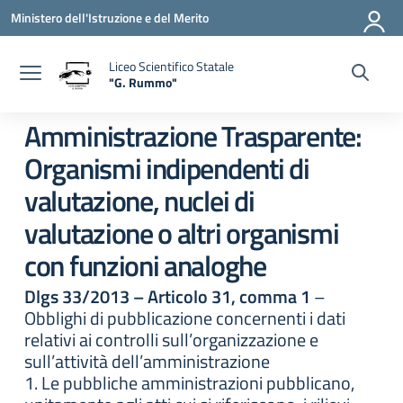
Vai ai contenuti
Vai al menu di navigazione
Vai al footer
Ministero dell'Istruzione e del Merito
Liceo Scientifico Statale
"G. Rummo"
— Visita la pagina iniziale della scuola
Amministrazione Trasparente:
Organismi indipendenti di
valutazione, nuclei di
valutazione o altri organismi
con funzioni analoghe
Dlgs 33/2013 – Articolo 31, comma 1
–
Obblighi di pubblicazione concernenti i dati
relativi ai controlli sull’organizzazione e
sull’attività dell’amministrazione
1. Le pubbliche amministrazioni pubblicano,