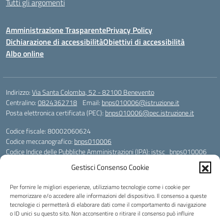
Tutti gli argomenti
Amministrazione Trasparente
Privacy Policy
Dichiarazione di accessibilità
Obiettivi di accessibilità
Albo online
Indirizzo:
Via Santa Colomba, 52 - 82100 Benevento
Centralino:
0824362718
Email:
bnps010006@istruzione.it
Posta elettronica certificata (PEC):
bnps010006@pec.istruzione.it
Codice fiscale: 80002060624
Codice meccanografico:
bnps010006
Codice Indice delle Pubbliche Amministrazioni (IPA): istsc_bnps010006
Codice unico di fatturazione (CUF): UFHWS5
Gestisci Consenso Cookie
Codice IPA: istsc_bnps010006
Per fornire le migliori esperienze, utilizziamo tecnologie come i cookie per
Codice Univoco per le fatture elettroniche: UFHWS5
memorizzare e/o accedere alle informazioni del dispositivo. Il consenso a queste
Liceo Scientifico "Gaetano Rummo"
tecnologie ci permetterà di elaborare dati come il comportamento di navigazione
Conto Corrente Bancario (C.C.B.):
o ID unici su questo sito. Non acconsentire o ritirare il consenso può influire