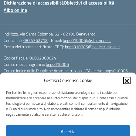
Dichiarazione di accessibilità
Obiettivi di accessibilità
Albo online
Indirizzo:
Via Santa Colomba, 52 - 82100 Benevento
Centralino:
0824362718
Email:
bnps010006@istruzione.it
Posta elettronica certificata (PEC):
bnps010006@pec.istruzione.it
Codice fiscale: 80002060624
Codice meccanografico:
bnps010006
Codice Indice delle Pubbliche Amministrazioni (IPA): istsc_bnps010006
Codice unico di fatturazione (CUF): UFHWS5
Gestisci Consenso Cookie
Codice IPA: istsc_bnps010006
Per fornire le migliori esperienze, utilizziamo tecnologie come i cookie per
Codice Univoco per le fatture elettroniche: UFHWS5
memorizzare e/o accedere alle informazioni del dispositivo. Il consenso a queste
Liceo Scientifico "Gaetano Rummo"
tecnologie ci permetterà di elaborare dati come il comportamento di navigazione
Conto Corrente Bancario (C.C.B.):
o ID unici su questo sito. Non acconsentire o ritirare il consenso può influire
IT17 H 03069 15003 100000046036
negativamente su alcune caratteristiche e funzioni.
INTESA SAN PAOLO SPA
Conto Tesoreria
Accetta
CODICE TESORERIA: TU-421-0310110