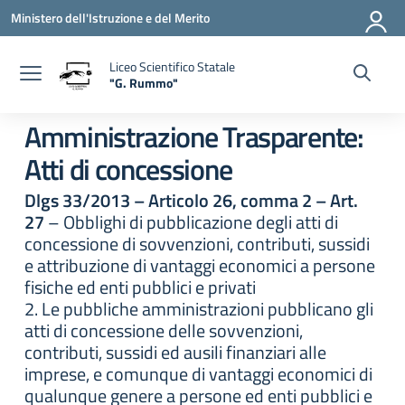
Vai ai contenuti
Vai al menu di navigazione
Vai al footer
Ministero dell'Istruzione e del Merito
Liceo Scientifico Statale
"G. Rummo"
— Visita la pagina iniziale della scuola
Amministrazione Trasparente:
Atti di concessione
Dlgs 33/2013 – Articolo 26, comma 2 – Art.
27
– Obblighi di pubblicazione degli atti di
concessione di sovvenzioni, contributi, sussidi
e attribuzione di vantaggi economici a persone
fisiche ed enti pubblici e privati
2. Le pubbliche amministrazioni pubblicano gli
atti di concessione delle sovvenzioni,
contributi, sussidi ed ausili finanziari alle
imprese, e comunque di vantaggi economici di
qualunque genere a persone ed enti pubblici e