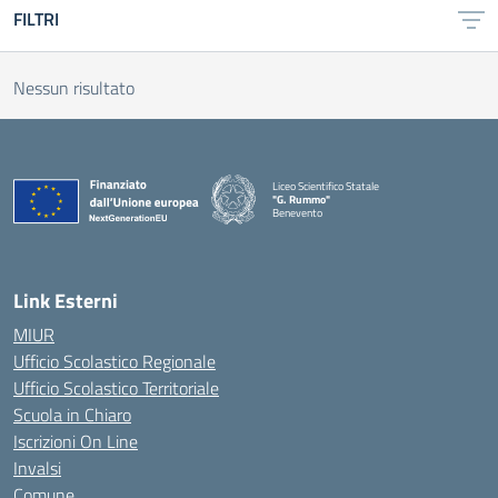
FILTRI
Nessun risultato
Liceo Scientifico Statale
"G. Rummo"
Benevento
— Visita la pagina iniziale della scuola
Link Esterni
MIUR
Ufficio Scolastico Regionale
Ufficio Scolastico Territoriale
Scuola in Chiaro
Iscrizioni On Line
Invalsi
Comune