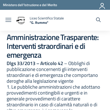
Vai ai contenuti
Vai al menu di navigazione
Vai al footer
Ministero dell'Istruzione e del Merito
Liceo Scientifico Statale
"G. Rummo"
— Visita la pagina iniziale della scuola
Amministrazione Trasparente:
Interventi straordinari e di
emergenza
Dlgs 33/2013 – Articolo 42
– Obblighi di
pubblicazione concernenti gli interventi
straordinari e di emergenza che comportano
deroghe alla legislazione vigente
1. Le pubbliche amministrazioni che adottano
provvedimenti contingibili e urgenti e in
generale provvedimenti di carattere
straordinario in caso di calamità naturali o di