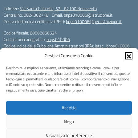
Indirizzo:
Via Santa Colomba, 52 - 82100 Benevento
Centralino:
0824362718
Email:
bnps010006@istruzione.it
Posta elettronica certificata (PEC):
bnps010006@pec.istruzione.it
Codice fiscale: 80002060624
Codice meccanografico:
bnps010006
Codice Indice delle Pubbliche Amministrazioni (IPA): istsc_bnps010006
Codice unico di fatturazione (CUF): UFHWS5
Gestisci Consenso Cookie
Codice IPA: istsc_bnps010006
Per fornire le migliori esperienze, utilizziamo tecnologie come i cookie per
Codice Univoco per le fatture elettroniche: UFHWS5
memorizzare e/o accedere alle informazioni del dispositivo. Il consenso a queste
Liceo Scientifico "Gaetano Rummo"
tecnologie ci permetterà di elaborare dati come il comportamento di navigazione
Conto Corrente Bancario (C.C.B.):
o ID unici su questo sito. Non acconsentire o ritirare il consenso può influire
IT17 H 03069 15003 100000046036
negativamente su alcune caratteristiche e funzioni.
INTESA SAN PAOLO SPA
Conto Tesoreria
Accetta
CODICE TESORERIA: TU-421-0310110
IBAN: IT 84 E 01000 04306 TU0000017891
Nega
Idea e progetto di Designers Italia
Visualizza le preferenze