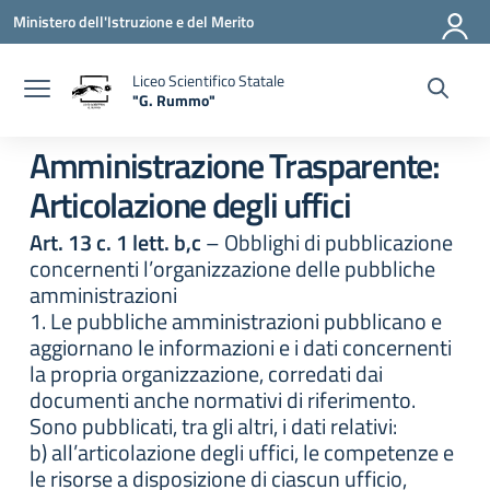
Vai ai contenuti
Vai al menu di navigazione
Vai al footer
Ministero dell'Istruzione e del Merito
Liceo Scientifico Statale
"G. Rummo"
— Visita la pagina iniziale della scuola
Amministrazione Trasparente:
Articolazione degli uffici
Art. 13 c. 1 lett. b,c
– Obblighi di pubblicazione
concernenti l’organizzazione delle pubbliche
amministrazioni
1. Le pubbliche amministrazioni pubblicano e
aggiornano le informazioni e i dati concernenti
la propria organizzazione, corredati dai
documenti anche normativi di riferimento.
Sono pubblicati, tra gli altri, i dati relativi:
b) all’articolazione degli uffici, le competenze e
le risorse a disposizione di ciascun ufficio,