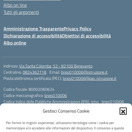
Albo on line
Tutti gli argomenti
Amministrazione Trasparente
Privacy Policy
Dichiarazione di accessibilità
Obiettivi di accessibilità
Albo online
Indirizzo:
Via Santa Colomba, 52 - 82100 Benevento
Centralino:
0824362718
Email:
bnps010006@istruzione.it
Posta elettronica certificata (PEC):
bnps010006@pec.istruzione.it
Codice fiscale: 80002060624
Codice meccanografico:
bnps010006
Codice Indice delle Pubbliche Amministrazioni (IPA): istsc_bnps010006
Codice unico di fatturazione (CUF): UFHWS5
Gestisci Consenso Cookie
Codice IPA: istsc_bnps010006
Per fornire le migliori esperienze, utilizziamo tecnologie come i cookie per
Codice Univoco per le fatture elettroniche: UFHWS5
memorizzare e/o accedere alle informazioni del dispositivo. Il consenso a queste
Liceo Scientifico "Gaetano Rummo"