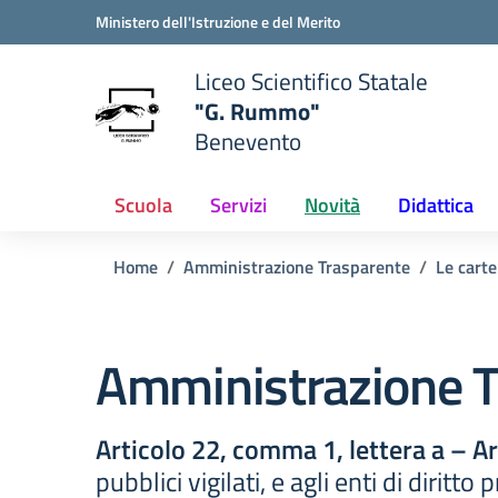
Vai ai contenuti
Vai al menu di navigazione
Vai al footer
Ministero dell'Istruzione e del Merito
Liceo Scientifico Statale
"G. Rummo"
Benevento
e della scuola
— Visita la pagina iniziale del
Scuola
Servizi
Novità
Didattica
Home
Amministrazione Trasparente
Le carte
Amministrazione T
Articolo 22, comma 1, lettera a – A
pubblici vigilati, e agli enti di diritt