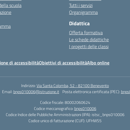
della scuola
Tutti i servizi
azione
Organigramma
Didattica
ramma
Offerta formativa
Le schede didattiche
I progetti delle classi
ione di accessibilità
Obiettivi di accessibilità
Albo online
Indirizzo:
Via Santa Colomba, 52 - 82100 Benevento
Email:
bnps010006@istruzione.it
Posta elettronica certificata (PEC):
bnps
Codice fiscale: 80002060624
Codice meccanografico:
bnps010006
Codice Indice delle Pubbliche Amministrazioni (IPA): istsc_bnps010006
Codice unico di fatturazione (CUF): UFHWS5