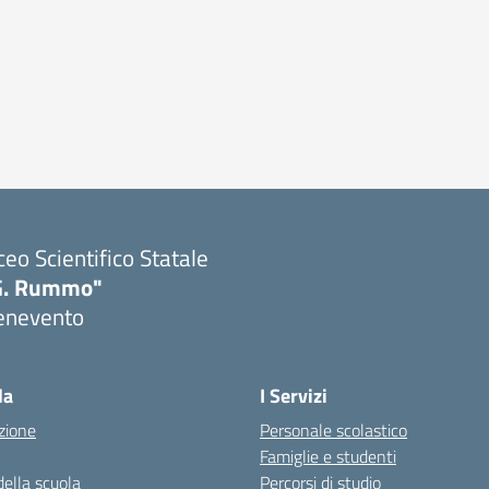
ceo Scientifico Statale
G. Rummo"
enevento
Visita la pagina iniziale della scuola
la
I Servizi
zione
Personale scolastico
Famiglie e studenti
della scuola
Percorsi di studio