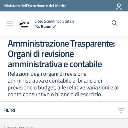
Vai ai contenuti
Vai al menu di navigazione
Vai al footer
Ministero dell'Istruzione e del Merito
Liceo Scientifico Statale
"G. Rummo"
— Visita la pagina iniziale della scuola
Amministrazione Trasparente:
Organi di revisione
amministrativa e contabile
Relazioni degli organi di revisione
amministrativa e contabile al bilancio di
previsione o budget, alle relative variazioni e al
conto consuntivo o bilancio di esercizio
FILTRI
Nessun risultato