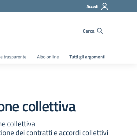
Accedi
Cerca
e trasparente
Albo on line
Tutti gli argomenti
one collettiva
e collettiva
one dei contratti e accordi collettivi