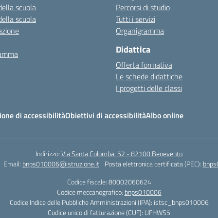
della scuola
Percorsi di studio
della scuola
Tutti i servizi
azione
Organigramma
Didattica
ramma
Offerta formativa
Le schede didattiche
I progetti delle classi
ione di accessibilità
Obiettivi di accessibilità
Albo online
Indirizzo:
Via Santa Colomba, 52 - 82100 Benevento
Email:
bnps010006@istruzione.it
Posta elettronica certificata (PEC):
bnps
Codice fiscale: 80002060624
Codice meccanografico:
bnps010006
Codice Indice delle Pubbliche Amministrazioni (IPA): istsc_bnps010006
Codice unico di fatturazione (CUF): UFHWS5