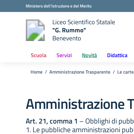
Vai ai contenuti
Vai al menu di navigazione
Vai al footer
Ministero dell'Istruzione e del Merito
Liceo Scientifico Statale
"G. Rummo"
Benevento
e della scuola
— Visita la pagina iniziale del
Scuola
Servizi
Novità
Didattica
Home
Amministrazione Trasparente
Le carte
Amministrazione T
Art. 21, comma 1
– Obblighi di pubbl
1. Le pubbliche amministrazioni pubbl