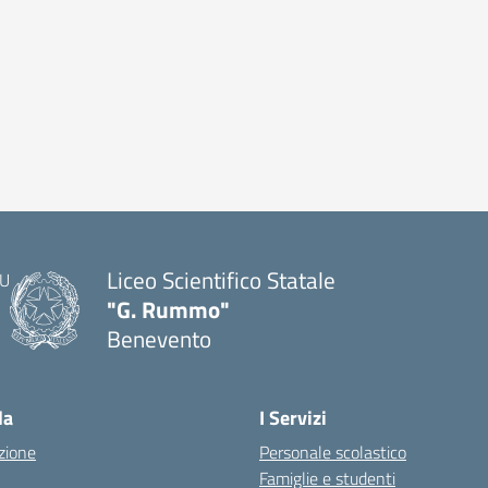
Liceo Scientifico Statale
"G. Rummo"
Benevento
— Visita la pagina iniziale della scuola
la
I Servizi
zione
Personale scolastico
Famiglie e studenti