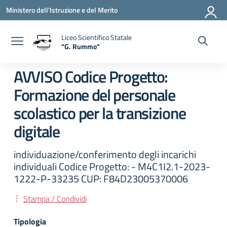
Vai ai contenuti
Vai al menu di navigazione
Vai al footer
Ministero dell'Istruzione e del Merito
Liceo Scientifico Statale
"G. Rummo"
— Visita la pagina iniziale della scuola
AVVISO Codice Progetto:
Formazione del personale
scolastico per la transizione
digitale
individuazione/conferimento degli incarichi
individuali Codice Progetto: - M4C1I2.1-2023-
1222-P-33235 CUP: F84D23005370006
Stampa / Condividi
Tipologia