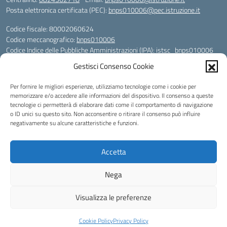
Posta elettronica certificata (PEC):
bnps010006@pec.istruzione.it
Codice fiscale: 80002060624
Codice meccanografico:
bnps010006
Codice Indice delle Pubbliche Amministrazioni (IPA): istsc_bnps010006
Codice unico di fatturazione (CUF): UFHWS5
Gestisci Consenso Cookie
Codice IPA: istsc_bnps010006
Per fornire le migliori esperienze, utilizziamo tecnologie come i cookie per
Codice Univoco per le fatture elettroniche: UFHWS5
memorizzare e/o accedere alle informazioni del dispositivo. Il consenso a queste
Liceo Scientifico "Gaetano Rummo"
tecnologie ci permetterà di elaborare dati come il comportamento di navigazione
Conto Corrente Bancario (C.C.B.):
o ID unici su questo sito. Non acconsentire o ritirare il consenso può influire
IT17 H 03069 15003 100000046036
negativamente su alcune caratteristiche e funzioni.
INTESA SAN PAOLO SPA
Conto Tesoreria
Accetta
CODICE TESORERIA: TU-421-0310110
IBAN: IT 84 E 01000 04306 TU0000017891
Nega
Idea e progetto di Designers Italia
Visualizza le preferenze
Cookie Policy
Privacy Policy