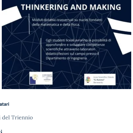
atari
i del Triennio
i