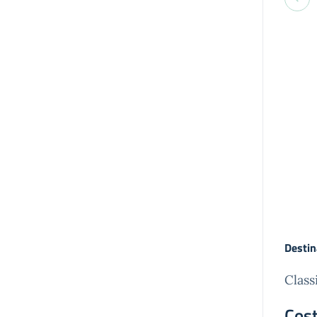
Destin
Class
Cost