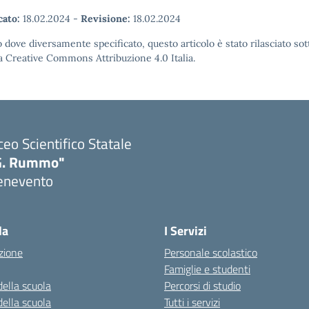
cato:
18.02.2024
-
Revisione:
18.02.2024
 dove diversamente specificato, questo articolo è stato rilasciato sot
a Creative Commons Attribuzione 4.0 Italia.
ceo Scientifico Statale
G. Rummo"
enevento
Visita la pagina iniziale della scuola
la
I Servizi
zione
Personale scolastico
Famiglie e studenti
della scuola
Percorsi di studio
della scuola
Tutti i servizi