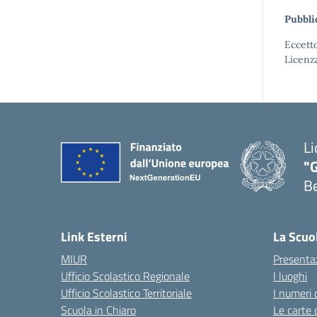
Pubbli
Eccetto
Licenz
Li
"
B
— 
Link Esterni
La Scuo
MIUR
Presenta
Ufficio Scolastico Regionale
I luoghi
Ufficio Scolastico Territoriale
I numeri 
Scuola in Chiaro
Le carte 