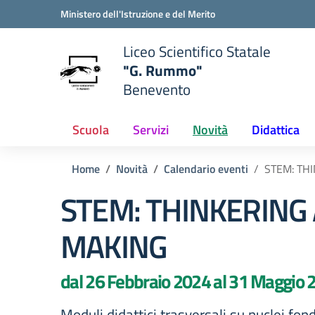
Vai ai contenuti
Vai al menu di navigazione
Vai al footer
Ministero dell'Istruzione e del Merito
Liceo Scientifico Statale
"G. Rummo"
Benevento
e della scuola
— Visita la pagina iniziale del
Scuola
Servizi
Novità
Didattica
Home
Novità
Calendario eventi
STEM: TH
STEM: THINKERING
MAKING
dal 26 Febbraio 2024 al 31 Maggio 
Moduli didattici trasversali su nuclei fond