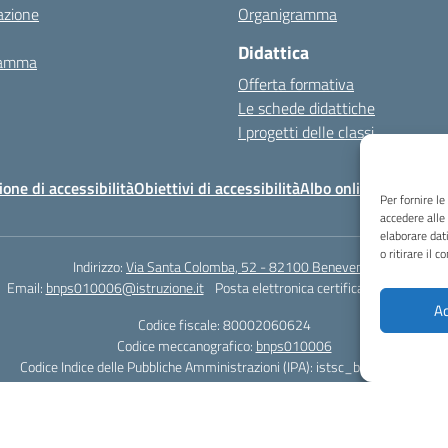
azione
Organigramma
Didattica
ramma
Offerta formativa
Le schede didattiche
I progetti delle classi
ione di accessibilità
Obiettivi di accessibilità
Albo online
Per fornire l
accedere alle
elaborare dat
o ritirare il 
Indirizzo:
Via Santa Colomba, 52 - 82100 Benevento
Email:
bnps010006@istruzione.it
Posta elettronica certificata (PEC):
bnps
Ac
Codice fiscale: 80002060624
Codice meccanografico:
bnps010006
Codice Indice delle Pubbliche Amministrazioni (IPA): istsc_bnps010006
Codice unico di fatturazione (CUF): UFHWS5
Codice IPA: istsc_bnps010006
Codice Univoco per le fatture elettroniche: UFHWS5