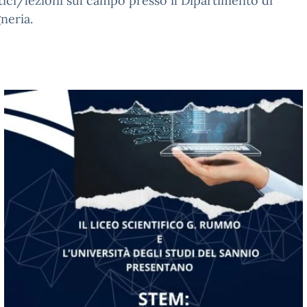
tici/lezioni sul campo presso il Dipartimento di
neria.