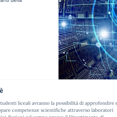
'è
studenti liceali avranno la possibilità di approfondire 
ppare competenze scientifiche attraverso laboratori