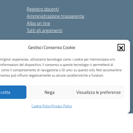
Registro docenti
Amministrazione trasparente
Albo on line
Tutti gli argomenti
Gestisci Consenso Cookie
e migliori esperienze, utilizziamo tecnologie come i cookie per memorizzare e/o
 informazioni del dispositivo. Il consenso a queste tecnologie ci permetterà di
i come il comportamento di navigazione o ID unici su questo sito. Non acconsentire
consenso può influire negativamente su alcune caratteristiche e funzioni.
010006@pec.istruzione.it
cetta
Nega
Visualizza le preferenze
Cookie Policy
Privacy Policy