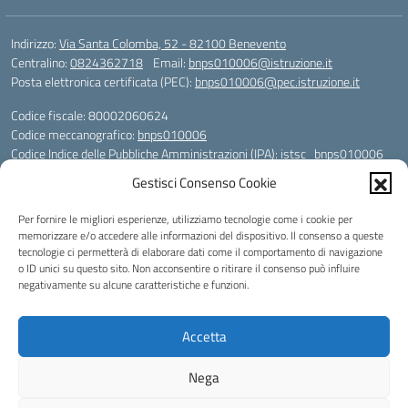
Indirizzo:
Via Santa Colomba, 52 - 82100 Benevento
Centralino:
0824362718
Email:
bnps010006@istruzione.it
Posta elettronica certificata (PEC):
bnps010006@pec.istruzione.it
Codice fiscale: 80002060624
Codice meccanografico:
bnps010006
Codice Indice delle Pubbliche Amministrazioni (IPA): istsc_bnps010006
Codice unico di fatturazione (CUF): UFHWS5
Gestisci Consenso Cookie
Codice IPA: istsc_bnps010006
Per fornire le migliori esperienze, utilizziamo tecnologie come i cookie per
Codice Univoco per le fatture elettroniche: UFHWS5
memorizzare e/o accedere alle informazioni del dispositivo. Il consenso a queste
Liceo Scientifico "Gaetano Rummo"
tecnologie ci permetterà di elaborare dati come il comportamento di navigazione
Conto Corrente Bancario (C.C.B.):
o ID unici su questo sito. Non acconsentire o ritirare il consenso può influire
IT17 H 03069 15003 100000046036
negativamente su alcune caratteristiche e funzioni.
INTESA SAN PAOLO SPA
Conto Tesoreria
Accetta
CODICE TESORERIA: TU-421-0310110
IBAN: IT 84 E 01000 04306 TU0000017891
Nega