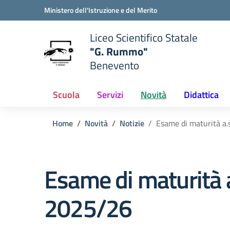
Vai ai contenuti
Vai al menu di navigazione
Vai al footer
Ministero dell'Istruzione e del Merito
Liceo Scientifico Statale
"G. Rummo"
Benevento
e della scuola
— Visita la pagina iniziale del
Scuola
Servizi
Novità
Didattica
Home
Novità
Notizie
Esame di maturità a.
Esame di maturità a
2025/26