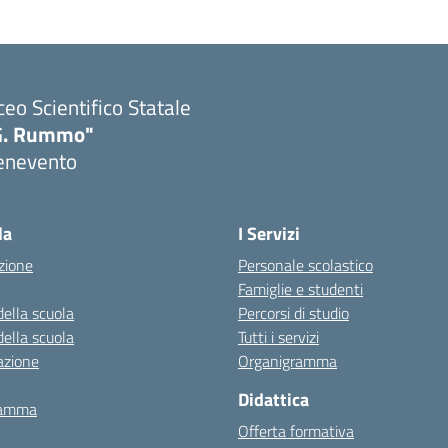
ceo Scientifico Statale
G. Rummo"
enevento
Visita la pagina iniziale della scuola
la
I Servizi
zione
Personale scolastico
Famiglie e studenti
della scuola
Percorsi di studio
della scuola
Tutti i servizi
azione
Organigramma
Didattica
ramma
Offerta formativa