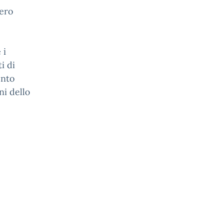
tero
 i
i di
ento
ni dello