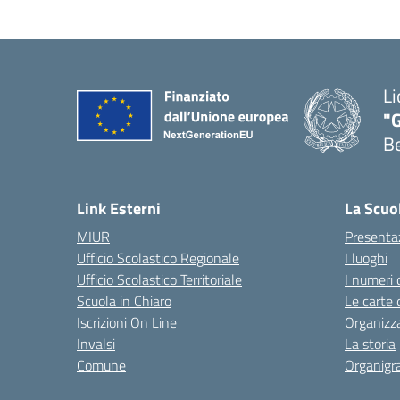
Li
"
B
— 
Link Esterni
La Scuo
MIUR
Presenta
Ufficio Scolastico Regionale
I luoghi
Ufficio Scolastico Territoriale
I numeri 
Scuola in Chiaro
Le carte 
Iscrizioni On Line
Organizz
Invalsi
La storia
Comune
Organig