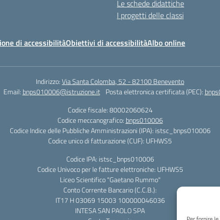
Le schede didattiche
I progetti delle classi
ione di accessibilità
Obiettivi di accessibilità
Albo online
Indirizzo:
Via Santa Colomba, 52 - 82100 Benevento
Email:
bnps010006@istruzione.it
Posta elettronica certificata (PEC):
bnps
Codice fiscale: 80002060624
Codice meccanografico:
bnps010006
Codice Indice delle Pubbliche Amministrazioni (IPA): istsc_bnps010006
Codice unico di fatturazione (CUF): UFHWS5
Codice IPA: istsc_bnps010006
Codice Univoco per le fatture elettroniche: UFHWS5
Liceo Scientifico "Gaetano Rummo"
Conto Corrente Bancario (C.C.B.):
IT17 H 03069 15003 100000046036
INTESA SAN PAOLO SPA
Per fornire l