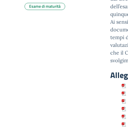
Esame di maturità
dell’es
quinque
Ai sens
documen
tempi d
valutaz
che il C
svolgim
Alleg