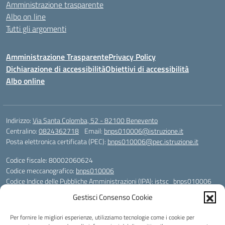
Amministrazione trasparente
Albo on line
Tutti gli argomenti
Amministrazione Trasparente
Privacy Policy
Dichiarazione di accessibilità
Obiettivi di accessibilità
Albo online
Indirizzo:
Via Santa Colomba, 52 - 82100 Benevento
Centralino:
0824362718
Email:
bnps010006@istruzione.it
Posta elettronica certificata (PEC):
bnps010006@pec.istruzione.it
Codice fiscale: 80002060624
Codice meccanografico:
bnps010006
Codice Indice delle Pubbliche Amministrazioni (IPA): istsc_bnps010006
Codice unico di fatturazione (CUF): UFHWS5
Gestisci Consenso Cookie
Codice IPA: istsc_bnps010006
Per fornire le migliori esperienze, utilizziamo tecnologie come i cookie per
Codice Univoco per le fatture elettroniche: UFHWS5