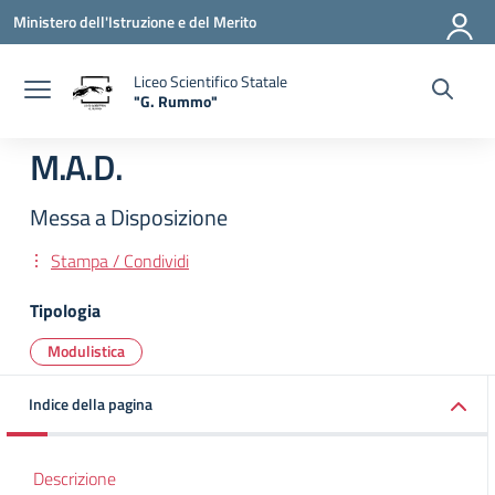
Vai ai contenuti
Vai al menu di navigazione
Vai al footer
Ministero dell'Istruzione e del Merito
Liceo Scientifico Statale
"G. Rummo"
— Visita la pagina iniziale della scuola
M.A.D.
Messa a Disposizione
Stampa / Condividi
Tipologia
Modulistica
Indice della pagina
Descrizione