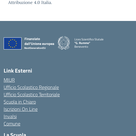
Attribuzione 4.0 Italia.
Liceo Scientifico Statale
"G. Rummo"
Benevento
— Visita la pagina iniziale della scuola
Link Esterni
MIUR
Ufficio Scolastico Regionale
Ufficio Scolastico Territoriale
Scuola in Chiaro
Iscrizioni On Line
Invalsi
Comune
La Scuola