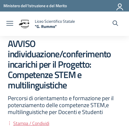
Vai ai contenuti
Vai al menu di navigazione
Vai al footer
Ministero dell'Istruzione e del Merito
Liceo Scientifico Statale
"G. Rummo"
— Visita la pagina iniziale della scuola
AVVISO
individuazione/conferimento
incarichi per il Progetto:
Competenze STEM e
multilinguistiche
Percorsi di orientamento e formazione per il
potenziamento delle competenze STEM,e
multilinguistiche per Docenti e Studenti
Stampa / Condividi