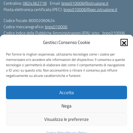
Centralino:
0824362718
Email:
bnps010006@istruzione.it
Posta elettronica certificata (PEC):
bnps010006@pec.istruzione.it
Codice fiscale: 80002060624
Codice meccanografico:
bnps010006
Codice Indice delle Pubbliche Amministrazioni (IPA): istsc_bnps010006
Codice unico di fatturazione (CUF): UFHWS5
Gestisci Consenso Cookie
Codice IPA: istsc_bnps010006
Per fornire le migliori esperienze, utilizziamo tecnologie come i cookie per
Codice Univoco per le fatture elettroniche: UFHWS5
memorizzare e/o accedere alle informazioni del dispositivo. Il consenso a queste
Liceo Scientifico "Gaetano Rummo"
tecnologie ci permetterà di elaborare dati come il comportamento di navigazione
Conto Corrente Bancario (C.C.B.):
o ID unici su questo sito. Non acconsentire o ritirare il consenso può influire
IT17 H 03069 15003 100000046036
negativamente su alcune caratteristiche e funzioni.
INTESA SAN PAOLO SPA
Conto Tesoreria
Accetta
CODICE TESORERIA: TU-421-0310110
IBAN: IT 84 E 01000 04306 TU0000017891
Nega
Idea e progetto di Designers Italia
Visualizza le preferenze
Cookie Policy
Privacy Policy