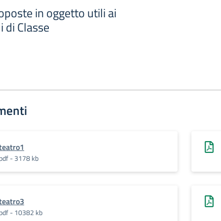
oposte in oggetto utili ai
i di Classe
menti
teatro1
pdf - 3178 kb
teatro3
pdf - 10382 kb