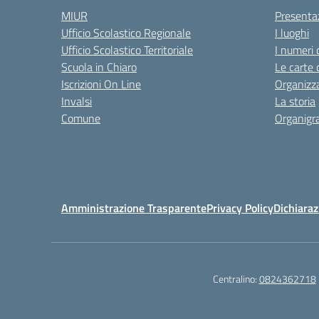
MIUR
Presenta
Ufficio Scolastico Regionale
I luoghi
Ufficio Scolastico Territoriale
I numeri 
Scuola in Chiaro
Le carte 
Iscrizioni On Line
Organizz
Invalsi
La storia
Comune
Organig
Amministrazione Trasparente
Privacy Policy
Dichiaraz
Centralino:
0824362718