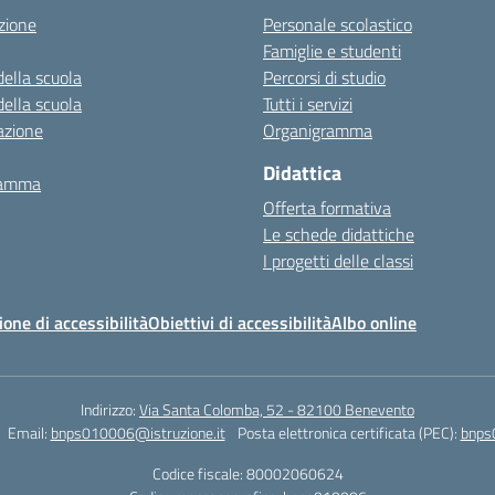
zione
Personale scolastico
Famiglie e studenti
della scuola
Percorsi di studio
della scuola
Tutti i servizi
azione
Organigramma
Didattica
ramma
Offerta formativa
Le schede didattiche
I progetti delle classi
ione di accessibilità
Obiettivi di accessibilità
Albo online
Indirizzo:
Via Santa Colomba, 52 - 82100 Benevento
Email:
bnps010006@istruzione.it
Posta elettronica certificata (PEC):
bnps
Codice fiscale: 80002060624