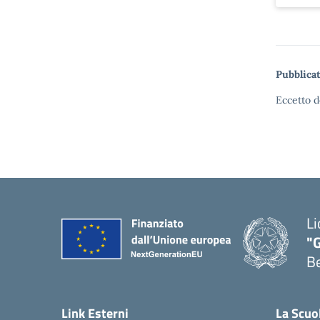
Pubblicat
Eccetto d
Li
"
B
— 
Link Esterni
La Scuo