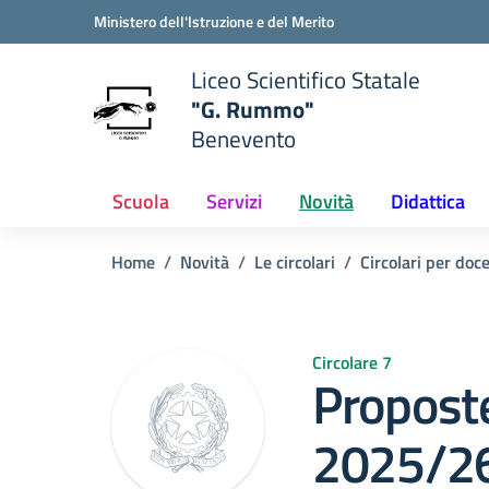
Vai ai contenuti
Vai al menu di navigazione
Vai al footer
Ministero dell'Istruzione e del Merito
Liceo Scientifico Statale
"G. Rummo"
Benevento
e della scuola
— Visita la pagina iniziale del
Scuola
Servizi
Novità
Didattica
Home
Novità
Le circolari
Circolari per doc
Circolare 7
Proposte
2025/2