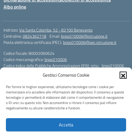
Albo online
Indirizzo:
Via Santa Colomba, 52 - 82100 Benevento
Centralino:
0824362718
Email:
bnps010006@istruzione.it
Posta elettronica certificata (PEC):
bnps010006@pec.istruzione.it
Codice fiscale: 80002060624
Codice meccanografico:
bnps010006
Codice Indice delle Pubbliche Amministrazioni (IPA): istsc_bnps010006
Codice unico di fatturazione (CUF): UFHWS5
Gestisci Consenso Cookie
Codice IPA: istsc_bnps010006
Per fornire le migliori esperienze, utilizziamo tecnologie come i cookie per
Codice Univoco per le fatture elettroniche: UFHWS5
memorizzare e/o accedere alle informazioni del dispositivo. Il consenso a queste
Liceo Scientifico "Gaetano Rummo"
tecnologie ci permetterà di elaborare dati come il comportamento di navigazione
Conto Corrente Bancario (C.C.B.):
o ID unici su questo sito. Non acconsentire o ritirare il consenso può influire
IT17 H 03069 15003 100000046036
negativamente su alcune caratteristiche e funzioni.
INTESA SAN PAOLO SPA
Conto Tesoreria
Accetta
CODICE TESORERIA: TU-421-0310110