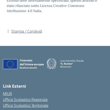
Eccetto dove diversamente specificato, questo articolo è
stato rilasciato sotto Licenza Creative Commons
Attribuzione 4.0 Italia.
Stampa / Condividi
Liceo Scientifico Statale
"G. Rummo"
Benevento
— Visita la pagina iniziale della scuola
Link Esterni
MIUR
Ufficio Scolastico Regionale
Ufficio Scolastico Territoriale