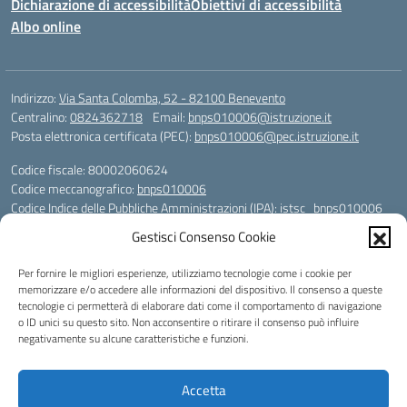
Dichiarazione di accessibilità
Obiettivi di accessibilità
Albo online
Indirizzo:
Via Santa Colomba, 52 - 82100 Benevento
Centralino:
0824362718
Email:
bnps010006@istruzione.it
Posta elettronica certificata (PEC):
bnps010006@pec.istruzione.it
Codice fiscale: 80002060624
Codice meccanografico:
bnps010006
Codice Indice delle Pubbliche Amministrazioni (IPA): istsc_bnps010006
Codice unico di fatturazione (CUF): UFHWS5
Gestisci Consenso Cookie
Codice IPA: istsc_bnps010006
Per fornire le migliori esperienze, utilizziamo tecnologie come i cookie per
Codice Univoco per le fatture elettroniche: UFHWS5
memorizzare e/o accedere alle informazioni del dispositivo. Il consenso a queste
Liceo Scientifico "Gaetano Rummo"
tecnologie ci permetterà di elaborare dati come il comportamento di navigazione
Conto Corrente Bancario (C.C.B.):
o ID unici su questo sito. Non acconsentire o ritirare il consenso può influire
IT17 H 03069 15003 100000046036
negativamente su alcune caratteristiche e funzioni.
INTESA SAN PAOLO SPA
Conto Tesoreria
Accetta
CODICE TESORERIA: TU-421-0310110