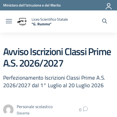
Vai ai contenuti
Vai al menu di navigazione
Vai al footer
Ministero dell'Istruzione e del Merito
Liceo Scientifico Statale
"G. Rummo"
— Visita la pagina iniziale della scuola
Avviso Iscrizioni Classi Prime
A.S. 2026/2027
Perfezionamento Iscrizioni Classi Prime A.S.
2026/2027 dal 1° Luglio al 20 Luglio 2026
Personale scolastico
0
Docente