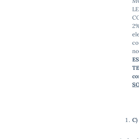
MO
LE
CO
2%
el
co
no
ES
T
co
SO
C)