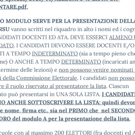
NTARE.pdf
,
O MODULO SERVE PER LA PRESENTAZIONE DELL
 RSU
vanno scritti nel riquadro in alto i nomi ed i co
NDIDATI DOCENTI ED ATA. DEVE ESSERCI
ALMENO 
DATO
. I CANDIDATI DEVONO ESSERE DOCENTI E/O
TI A TEMPO
INDETERMINATO
(sia a tempo pieno ch
ime) O ANCHE A TEMPO
DETERMINATO
(incaricati a
 termine delle lezioni) e
non possono venire nominati 
 della Commissione Elettorale
. I candidati
non poss
re il ruolo riservato al presentatore la lista
. Ciascun
ato può presentarsi in UNA SOLA LISTA.
I CANDIDAT
O ANCHE SOTTOSCRIVERE LA LISTA: quindi devo
re nome, firma etc., sia nel PRIMO che nel SECON
RO del modulo A per la presentazione della lista.
scuole con al massimo 200 ELETTORI (fra docenti ed 