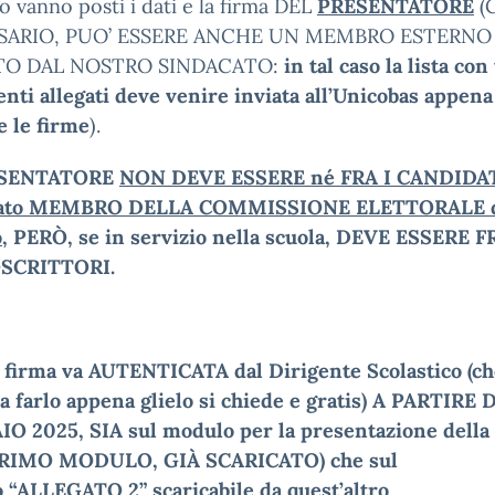
o vanno posti i dati e la firma DEL
PRESENTATORE
(
SARIO, PUO’ ESSERE ANCHE UN MEMBRO ESTERNO
TO DAL NOSTRO SINDACATO:
in tal caso la lista con 
ti allegati deve venire inviata all’Unicobas appena
e le firme
).
ESENTATORE
NON DEVE ESSERE né FRA I CANDIDAT
ato MEMBRO DELLA COMMISSIONE ELETTORALE 
o
, PERÒ, se in servizio nella scuola, DEVE ESSERE F
SCRITTORI.
 firma va AUTENTICATA dal Dirigente Scolastico (ch
a farlo appena glielo si chiede e gratis) A PARTIRE 
O 2025, SIA sul modulo per la presentazione della 
RIMO MODULO, GIÀ SCARICATO) che sul
o
“
ALLEGATO 2
” scaricabile da quest’altro