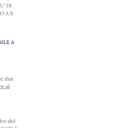
U’ DI
O A 8
BILE A
le due
e al
dro del