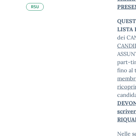
RSU
PRESE
QUEST
LISTA
dei CA
CANDI
ASSUN
part-t
fino al
membri
ricopri
candid
DEVON
scrive
RIQUAD
Nelle 