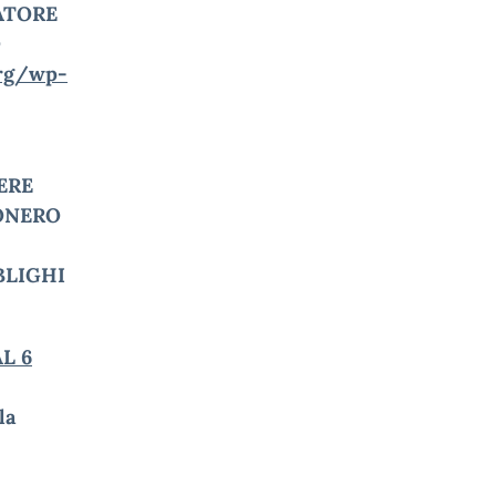
ATORE
O
org/wp-
ERE
ONERO
BLIGHI
L 6
la