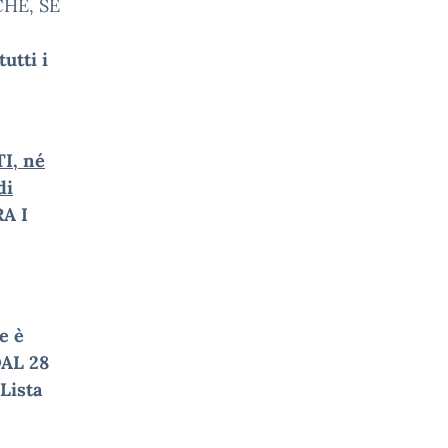
CHE, SE
tutti i
I, né
di
RA I
e è
DAL 28
Lista