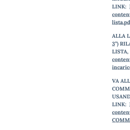
LINK:
conten
lista.p
ALLA 
3
”)
RIL
LISTA,
conte
incaric
VA AL
COMMI
USAN
LINK:
conte
COMM-