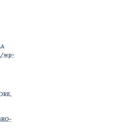
-
LA
g/wp-
ORE,
O
BRO-