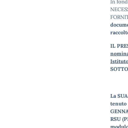
In fond
NECES
FORNI
documen
raccolt
IL PR
nomin
Istitut
SOTTO
La SUA
tenuto 
GENNAI
RSU (P
modul