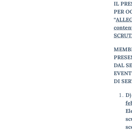
IL PR
PER O
“
ALLE
conte
SCRUT
MEMBR
PRESE
DAL S
EVENT
DI SER
D)
fe
El
sc
sc