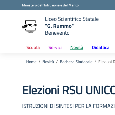
Vai ai contenuti
Vai al menu di navigazione
Vai al footer
Ministero dell'Istruzione e del Merito
Liceo Scientifico Statale
"G. Rummo"
Benevento
e della scuola
— Visita la pagina iniziale del
Scuola
Servizi
Novità
Didattica
Home
Novità
Bacheca Sindacale
Elezioni
Elezioni RSU UNI
ISTRUZIONI DI SINTESI PER LA FORMAZ