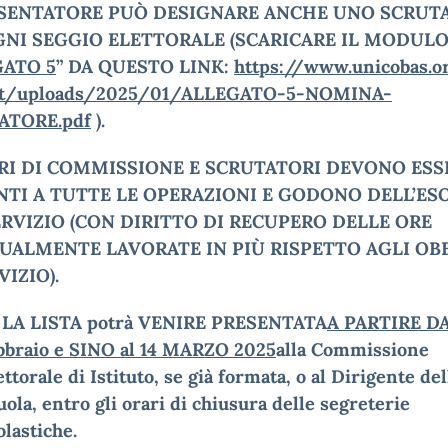
ESENTATORE PUÒ DESIGNARE ANCHE UNO SCRUT
GNI SEGGIO ELETTORALE
(SCARICARE IL MODUL
GATO 5
” DA QUESTO LINK:
https://www.unicobas.
nt/uploads/2025/01/ALLEGATO-5-NOMINA-
ATORE.pdf
).
I DI COMMISSIONE E SCRUTATORI DEVONO ESS
NTI A TUTTE LE OPERAZIONI E GODONO
DELL’ES
ERVIZIO
(CON DIRITTO DI RECUPERO DELLE ORE
UALMENTE LAVORATE IN PIÙ RISPETTO AGLI OB
VIZIO).
 LA LISTA potrà VENIRE PRESENTATA
A PARTIRE DA
bbraio e SINO al 14 MARZO 2025
alla Commissione
ettorale di Istituto, se già formata, o al Dirigente del
uola, entro gli orari di chiusura delle segreterie
olastiche.