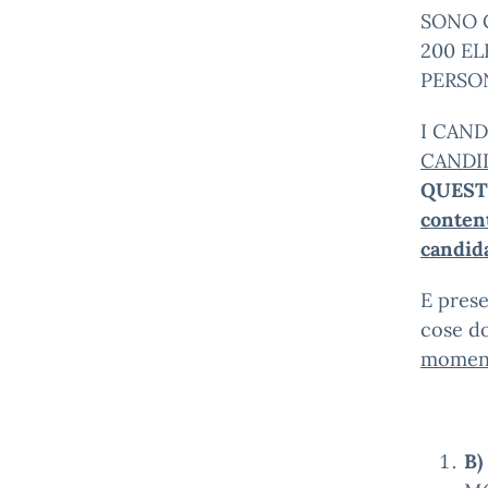
SONO C
200 EL
PERSO
I CAND
CANDI
QUEST
conten
candid
E prese
cose d
moment
B)