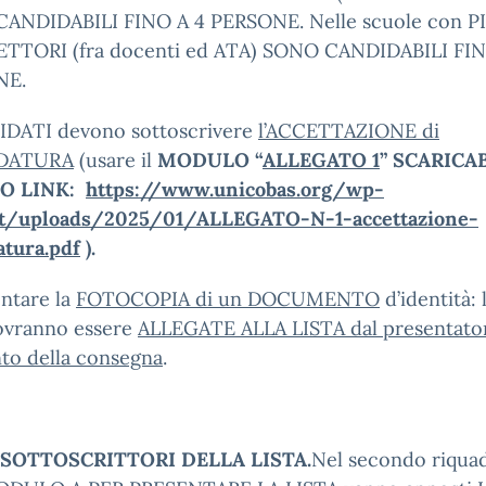
ANDIDABILI FINO A 4 PERSONE. Nelle scuole con PI
ETTORI (fra docenti ed ATA) SONO CANDIDABILI FIN
NE.
IDATI devono sottoscrivere
l’ACCETTAZIONE di
DATURA
(usare il
MODULO “
ALLEGATO 1
” SCARICA
O LINK:
https://www.unicobas.org/wp-
t/uploads/2025/01/ALLEGATO-N-1-accettazione-
atura.pdf
).
ntare la
FOTOCOPIA di un DOCUMENTO
d’identità: 
ovranno essere
ALLEGATE ALLA LISTA dal presentator
o della consegna
.
 SOTTOSCRITTORI DELLA LISTA.
Nel secondo riqua