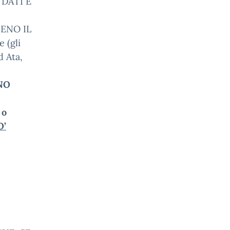
 DATI E
ENO IL
 (gli
d Ata,
ONO
 o
O’