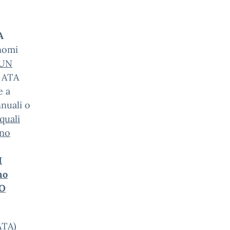
A
gnomi
UN
 ATA
e a
nnuali o
quali
ono
I
no
DO
ATA)