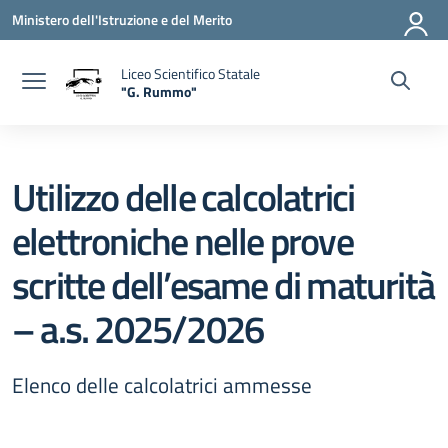
Vai ai contenuti
Vai al menu di navigazione
Vai al footer
Ministero dell'Istruzione e del Merito
Liceo Scientifico Statale
"G. Rummo"
— Visita la pagina iniziale della scuola
Utilizzo delle calcolatrici
elettroniche nelle prove
scritte dell’esame di maturità
– a.s. 2025/2026
Elenco delle calcolatrici ammesse