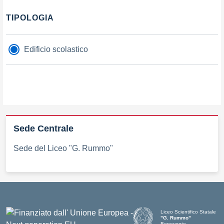
Filtri
TIPOLOGIA
Edificio scolastico
Sede Centrale
Sede del Liceo "G. Rummo"
Liceo Scientifico Statale
"G. Rummo"
Benevento