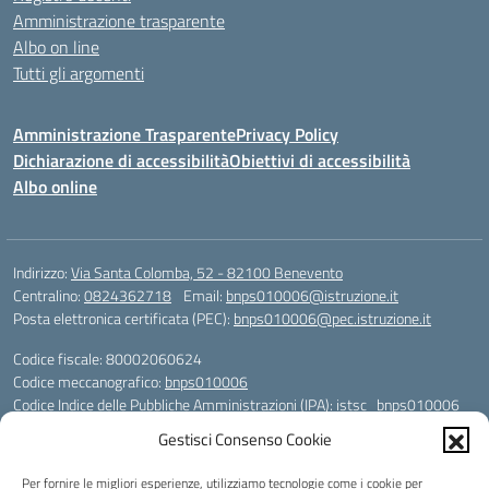
Amministrazione trasparente
Albo on line
Tutti gli argomenti
Amministrazione Trasparente
Privacy Policy
Dichiarazione di accessibilità
Obiettivi di accessibilità
Albo online
Indirizzo:
Via Santa Colomba, 52 - 82100 Benevento
Centralino:
0824362718
Email:
bnps010006@istruzione.it
Posta elettronica certificata (PEC):
bnps010006@pec.istruzione.it
Codice fiscale: 80002060624
Codice meccanografico:
bnps010006
Codice Indice delle Pubbliche Amministrazioni (IPA): istsc_bnps010006
Codice unico di fatturazione (CUF): UFHWS5
Gestisci Consenso Cookie
Codice IPA: istsc_bnps010006
Per fornire le migliori esperienze, utilizziamo tecnologie come i cookie per