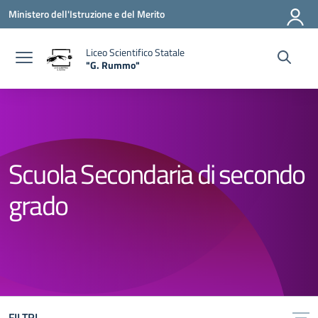
Vai ai contenuti
Vai al menu di navigazione
Vai al footer
Ministero dell'Istruzione e del Merito
Liceo Scientifico Statale
"G. Rummo"
— Visita la pagina iniziale della scuola
Scuola Secondaria di secondo
grado
FILTRI