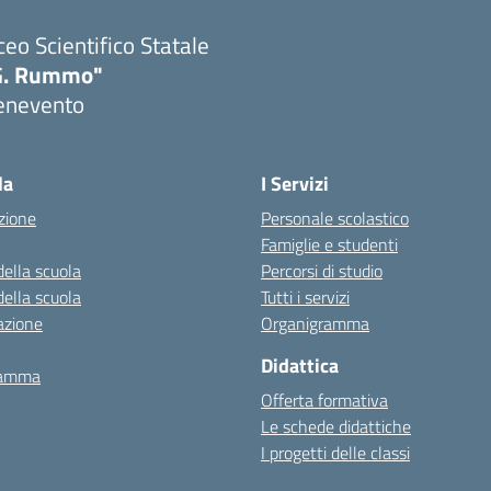
ceo Scientifico Statale
G. Rummo"
enevento
Visita la pagina iniziale della scuola
la
I Servizi
zione
Personale scolastico
Famiglie e studenti
della scuola
Percorsi di studio
della scuola
Tutti i servizi
azione
Organigramma
Didattica
ramma
Offerta formativa
Le schede didattiche
I progetti delle classi