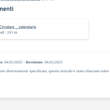
menti
Circolare _ calendario
pdf - 291 kb
o:
06.03.2025
-
Revisione:
06.03.2025
ove diversamente specificato, questo articolo è stato rilasciato sott