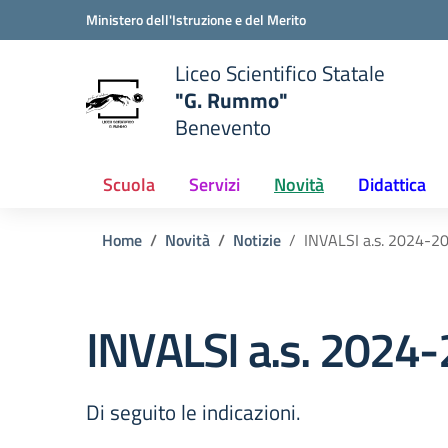
Vai ai contenuti
Vai al menu di navigazione
Vai al footer
Ministero dell'Istruzione e del Merito
Liceo Scientifico Statale
"G. Rummo"
Benevento
e della scuola
— Visita la pagina iniziale del
Scuola
Servizi
Novità
Didattica
Home
Novità
Notizie
INVALSI a.s. 2024-2
INVALSI a.s. 2024
Di seguito le indicazioni.