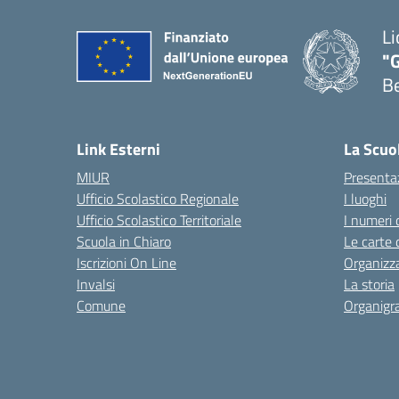
Li
"
B
— 
Link Esterni
La Scuo
MIUR
Presenta
Ufficio Scolastico Regionale
I luoghi
Ufficio Scolastico Territoriale
I numeri 
Scuola in Chiaro
Le carte 
Iscrizioni On Line
Organizz
Invalsi
La storia
Comune
Organig