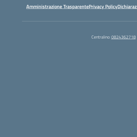
Amministrazione Trasparente
Privacy Policy
Dichiaraz
Centralino:
0824362718