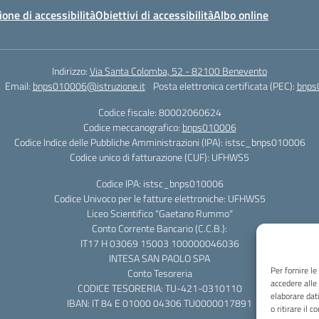
ione di accessibilità
Obiettivi di accessibilità
Albo online
Indirizzo:
Via Santa Colomba, 52 - 82100 Benevento
Email:
bnps010006@istruzione.it
Posta elettronica certificata (PEC):
bnps
Codice fiscale: 80002060624
Codice meccanografico:
bnps010006
Codice Indice delle Pubbliche Amministrazioni (IPA): istsc_bnps010006
Codice unico di fatturazione (CUF): UFHWS5
Codice IPA: istsc_bnps010006
Codice Univoco per le fatture elettroniche: UFHWS5
Liceo Scientifico "Gaetano Rummo"
Conto Corrente Bancario (C.C.B.):
IT17 H 03069 15003 100000046036
INTESA SAN PAOLO SPA
Per fornire l
Conto Tesoreria
accedere alle
CODICE TESORERIA: TU-421-0310110
elaborare dat
IBAN: IT 84 E 01000 04306 TU0000017891
o ritirare il 