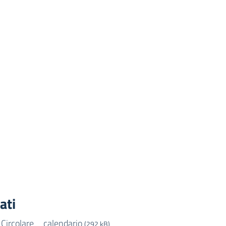
ati
Circolare _ calendario
(292 kB)