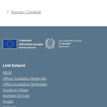
Stampa / Condividi
Liceo Scientifico Statale
"G. Rummo"
Benevento
— Visita la pagina iniziale della scuola
Link Esterni
MIUR
Ufficio Scolastico Regionale
Ufficio Scolastico Territoriale
Scuola in Chiaro
Iscrizioni On Line
Invalsi