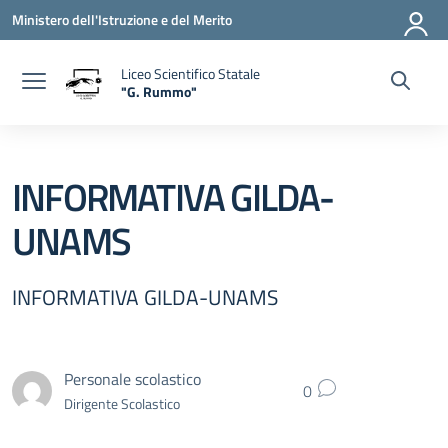
Vai ai contenuti
Vai al menu di navigazione
Vai al footer
Ministero dell'Istruzione e del Merito
Liceo Scientifico Statale
"G. Rummo"
— Visita la pagina iniziale della scuola
INFORMATIVA GILDA-
UNAMS
INFORMATIVA GILDA-UNAMS
Personale scolastico
0
Dirigente Scolastico