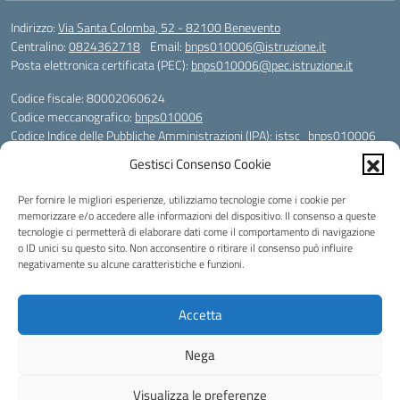
Indirizzo:
Via Santa Colomba, 52 - 82100 Benevento
Centralino:
0824362718
Email:
bnps010006@istruzione.it
Posta elettronica certificata (PEC):
bnps010006@pec.istruzione.it
Codice fiscale: 80002060624
Codice meccanografico:
bnps010006
Codice Indice delle Pubbliche Amministrazioni (IPA): istsc_bnps010006
Codice unico di fatturazione (CUF): UFHWS5
Gestisci Consenso Cookie
Codice IPA: istsc_bnps010006
Per fornire le migliori esperienze, utilizziamo tecnologie come i cookie per
Codice Univoco per le fatture elettroniche: UFHWS5
memorizzare e/o accedere alle informazioni del dispositivo. Il consenso a queste
Liceo Scientifico "Gaetano Rummo"
tecnologie ci permetterà di elaborare dati come il comportamento di navigazione
Conto Corrente Bancario (C.C.B.):
o ID unici su questo sito. Non acconsentire o ritirare il consenso può influire
IT17 H 03069 15003 100000046036
negativamente su alcune caratteristiche e funzioni.
INTESA SAN PAOLO SPA
Conto Tesoreria
Accetta
CODICE TESORERIA: TU-421-0310110
IBAN: IT 84 E 01000 04306 TU0000017891
Nega
Idea e progetto di Designers Italia
Visualizza le preferenze