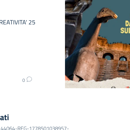
REATIVITA' 25
0
ati
44064-REG-1778501038957-