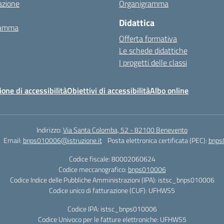
azione
Organigramma
Didattica
ramma
Offerta formativa
Le schede didattiche
I progetti delle classi
ione di accessibilità
Obiettivi di accessibilità
Albo online
Indirizzo:
Via Santa Colomba, 52 - 82100 Benevento
Email:
bnps010006@istruzione.it
Posta elettronica certificata (PEC):
bnps
Codice fiscale: 80002060624
Codice meccanografico:
bnps010006
Codice Indice delle Pubbliche Amministrazioni (IPA): istsc_bnps010006
Codice unico di fatturazione (CUF): UFHWS5
Codice IPA: istsc_bnps010006
Codice Univoco per le fatture elettroniche: UFHWS5