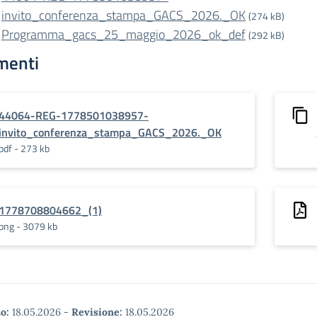
invito_conferenza_stampa_GACS_2026._OK
(274 kB)
Programma_gacs_25_maggio_2026_ok_def
(292 kB)
menti
44064-REG-1778501038957-
invito_conferenza_stampa_GACS_2026._OK
pdf - 273 kb
1778708804662_(1)
png - 3079 kb
o:
18.05.2026
-
Revisione:
18.05.2026