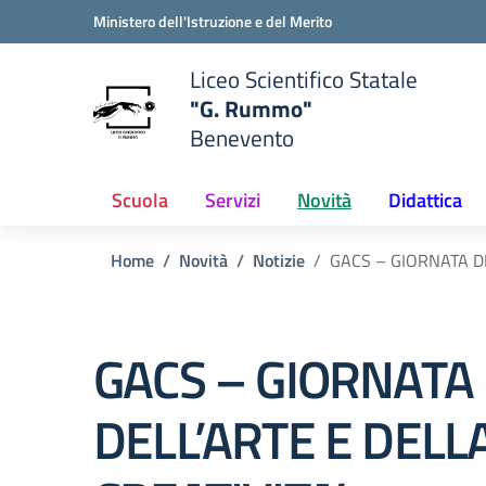
Vai ai contenuti
Vai al menu di navigazione
Vai al footer
Ministero dell'Istruzione e del Merito
Liceo Scientifico Statale
"G. Rummo"
Benevento
e della scuola
— Visita la pagina iniziale del
Scuola
Servizi
Novità
Didattica
Home
Novità
Notizie
GACS – GIORNATA DE
GACS – GIORNATA
DELL’ARTE E DELL