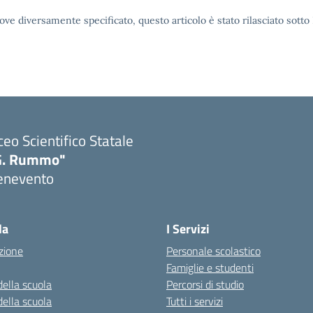
ove diversamente specificato, questo articolo è stato rilasciato sott
ceo Scientifico Statale
G. Rummo"
enevento
Visita la pagina iniziale della scuola
la
I Servizi
zione
Personale scolastico
Famiglie e studenti
della scuola
Percorsi di studio
della scuola
Tutti i servizi