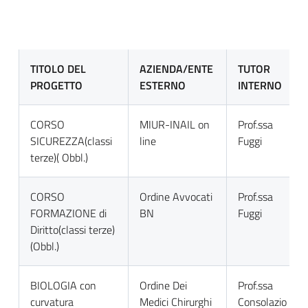
TITOLO DEL
AZIENDA/ENTE
TUTOR
PROGETTO
ESTERNO
INTERNO
CORSO
MIUR-INAIL on
Prof.ssa
SICUREZZA(classi
line
Fuggi
terze)( Obbl.)
CORSO
Ordine Avvocati
Prof.ssa
FORMAZIONE di
BN
Fuggi
Diritto(classi terze)
(Obbl.)
BIOLOGIA con
Ordine Dei
Prof.ssa
curvatura
Medici Chirurghi
Consolazio