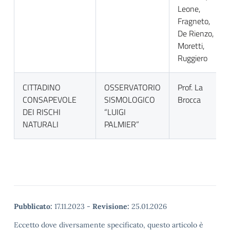
Leone,
Fragneto,
De Rienzo,
Moretti,
Ruggiero
CITTADINO
OSSERVATORIO
Prof. La
CONSAPEVOLE
SISMOLOGICO
Brocca
DEI RISCHI
“LUIGI
NATURALI
PALMIER”
Pubblicato:
17.11.2023
-
Revisione:
25.01.2026
Eccetto dove diversamente specificato, questo articolo è