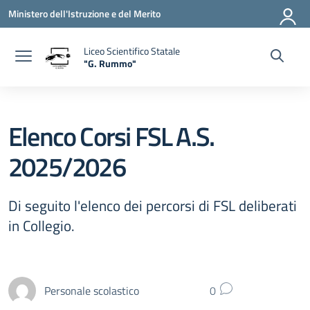
Vai ai contenuti
Vai al menu di navigazione
Vai al footer
Ministero dell'Istruzione e del Merito
Liceo Scientifico Statale
"G. Rummo"
— Visita la pagina iniziale della scuola
Elenco Corsi FSL A.S.
2025/2026
Di seguito l'elenco dei percorsi di FSL deliberati
in Collegio.
Personale scolastico
0