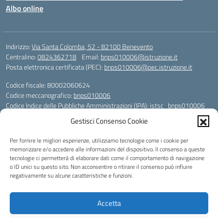
Albo online
Indirizzo:
Via Santa Colomba, 52 - 82100 Benevento
Centralino:
0824362718
Email:
bnps010006@istruzione.it
Posta elettronica certificata (PEC):
bnps010006@pec.istruzione.it
Codice fiscale: 80002060624
Codice meccanografico:
bnps010006
Codice Indice delle Pubbliche Amministrazioni (IPA): istsc_bnps010006
Codice unico di fatturazione (CUF): UFHWS5
Gestisci Consenso Cookie
Codice IPA: istsc_bnps010006
Per fornire le migliori esperienze, utilizziamo tecnologie come i cookie per
Codice Univoco per le fatture elettroniche: UFHWS5
memorizzare e/o accedere alle informazioni del dispositivo. Il consenso a queste
Liceo Scientifico "Gaetano Rummo"
tecnologie ci permetterà di elaborare dati come il comportamento di navigazione
Conto Corrente Bancario (C.C.B.):
o ID unici su questo sito. Non acconsentire o ritirare il consenso può influire
IT17 H 03069 15003 100000046036
negativamente su alcune caratteristiche e funzioni.
INTESA SAN PAOLO SPA
Conto Tesoreria
Accetta
CODICE TESORERIA: TU-421-0310110
IBAN: IT 84 E 01000 04306 TU0000017891