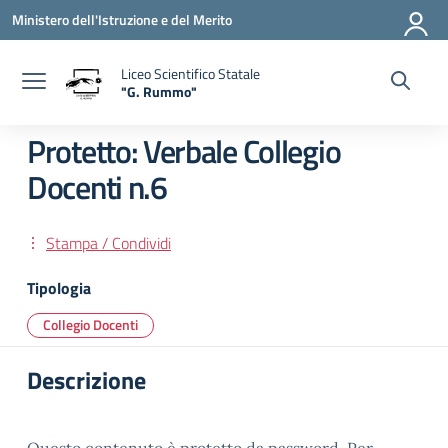
Vai ai contenuti
Vai al menu di navigazione
Vai al footer
Ministero dell'Istruzione e del Merito
Liceo Scientifico Statale
"G. Rummo"
— Visita la pagina iniziale della scuola
Protetto: Verbale Collegio
Docenti n.6
Stampa / Condividi
Tipologia
Collegio Docenti
Descrizione