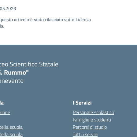
05.2026
uesto articolo è stato rilasciato sotto Licenza
a.
ceo Scientifico Statale
G. Rummo"
enevento
Visita la pagina iniziale della scuola
la
I Servizi
zione
Personale scolastico
Famiglie e studenti
della scuola
Percorsi di studio
della scuola
Tutti i servizi