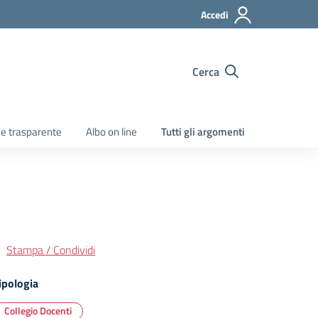
Accedi
Cerca
e trasparente
Albo on line
Tutti gli argomenti
Stampa / Condividi
ipologia
Collegio Docenti