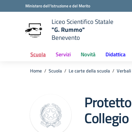
Vai ai contenuti
Vai al menu di navigazione
Vai al footer
Ministero dell'Istruzione e del Merito
Liceo Scientifico Statale
"G. Rummo"
Benevento
e della scuola
— Visita la pagina iniziale del
Scuola
Servizi
Novità
Didattica
Home
Scuola
Le carte della scuola
Verbali
Protetto
Collegio