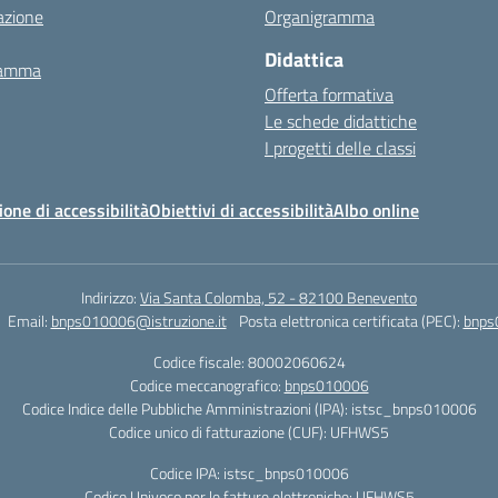
azione
Organigramma
Didattica
ramma
Offerta formativa
Le schede didattiche
I progetti delle classi
ione di accessibilità
Obiettivi di accessibilità
Albo online
Indirizzo:
Via Santa Colomba, 52 - 82100 Benevento
Email:
bnps010006@istruzione.it
Posta elettronica certificata (PEC):
bnps
Codice fiscale: 80002060624
Codice meccanografico:
bnps010006
Codice Indice delle Pubbliche Amministrazioni (IPA): istsc_bnps010006
Codice unico di fatturazione (CUF): UFHWS5
Codice IPA: istsc_bnps010006
Codice Univoco per le fatture elettroniche: UFHWS5