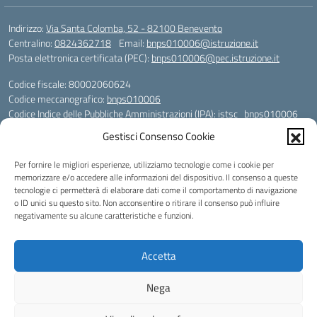
Indirizzo:
Via Santa Colomba, 52 - 82100 Benevento
Centralino:
0824362718
Email:
bnps010006@istruzione.it
Posta elettronica certificata (PEC):
bnps010006@pec.istruzione.it
Codice fiscale: 80002060624
Codice meccanografico:
bnps010006
Codice Indice delle Pubbliche Amministrazioni (IPA): istsc_bnps010006
Codice unico di fatturazione (CUF): UFHWS5
Gestisci Consenso Cookie
Codice IPA: istsc_bnps010006
Per fornire le migliori esperienze, utilizziamo tecnologie come i cookie per
Codice Univoco per le fatture elettroniche: UFHWS5
memorizzare e/o accedere alle informazioni del dispositivo. Il consenso a queste
Liceo Scientifico "Gaetano Rummo"
tecnologie ci permetterà di elaborare dati come il comportamento di navigazione
Conto Corrente Bancario (C.C.B.):
o ID unici su questo sito. Non acconsentire o ritirare il consenso può influire
IT17 H 03069 15003 100000046036
negativamente su alcune caratteristiche e funzioni.
INTESA SAN PAOLO SPA
Conto Tesoreria
Accetta
CODICE TESORERIA: TU-421-0310110
IBAN: IT 84 E 01000 04306 TU0000017891
Nega
Idea e progetto di Designers Italia