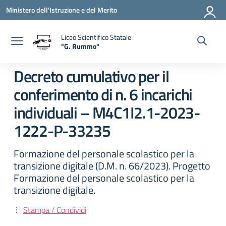
Vai ai contenuti
Vai al menu di navigazione
Vai al footer
Ministero dell'Istruzione e del Merito
Liceo Scientifico Statale
"G. Rummo"
— Visita la pagina iniziale della scuola
Decreto cumulativo per il
conferimento di n. 6 incarichi
individuali – M4C1I2.1-2023-
1222-P-33235
Formazione del personale scolastico per la
transizione digitale (D.M. n. 66/2023). Progetto
Formazione del personale scolastico per la
transizione digitale.
Stampa / Condividi