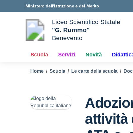
Vai ai contenuti
Vai al menu di navigazione
Vai al footer
Ministero dell'Istruzione e del Merito
Liceo Scientifico Statale
"G. Rummo"
Benevento
le della scuola
— Visita la pagina iniziale d
Scuola
Servizi
Novità
Didattic
Home
Scuola
Le carte della scuola
Doc
Adozion
attivit