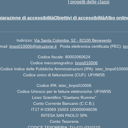
I progetti delle classi
iarazione di accessibilità
Obiettivi di accessibilità
Albo onlin
Indirizzo:
Via Santa Colomba, 52 - 82100 Benevento
mail:
bnps010006@istruzione.it
Posta elettronica certificata (PEC):
bn
Codice fiscale: 80002060624
Codice meccanografico:
bnps010006
Codice Indice delle Pubbliche Amministrazioni (IPA): istsc_bnps010006
Codice unico di fatturazione (CUF): UFHWS5
Codice IPA: istsc_bnps010006
Codice Univoco per le fatture elettroniche: UFHWS5
Liceo Scientifico "Gaetano Rummo"
Conto Corrente Bancario (C.C.B.):
IT17 H 03069 15003 100000046036
INTESA SAN PAOLO SPA
Conto Tesoreria
CODICE TESORERIA: TU-421-0310110