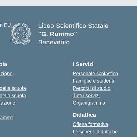
Liceo Scientifico Statale
"G. Rummo"
Benevento
— Visita la pagina iniziale della s
ola
I Servizi
azione
Personale scolastico
Famiglie e studenti
 della scuola
Percorsi di studio
 della scuola
Tutti i servizi
zazione
Organigramma
Didattica
ramma
Offerta formativa
Le schede didattiche