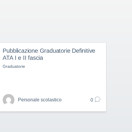
Pubblicazione Graduatorie Definitive
RI-p
ATA I e II fascia
prov
Graduatorie
GRADU
TRIEN
Personale scolastico
0