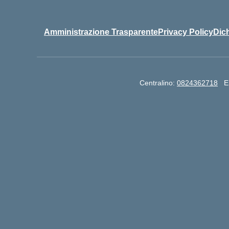
Amministrazione Trasparente
Privacy Policy
Dich
Centralino:
0824362718
E