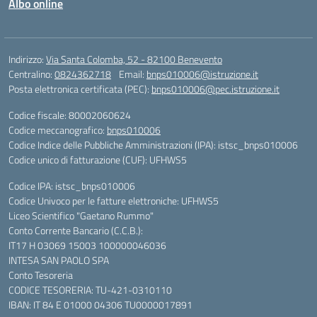
Albo online
Indirizzo:
Via Santa Colomba, 52 - 82100 Benevento
Centralino:
0824362718
Email:
bnps010006@istruzione.it
Posta elettronica certificata (PEC):
bnps010006@pec.istruzione.it
Codice fiscale: 80002060624
Codice meccanografico:
bnps010006
Codice Indice delle Pubbliche Amministrazioni (IPA): istsc_bnps010006
Codice unico di fatturazione (CUF): UFHWS5
Codice IPA: istsc_bnps010006
Codice Univoco per le fatture elettroniche: UFHWS5
Liceo Scientifico "Gaetano Rummo"
Conto Corrente Bancario (C.C.B.):
IT17 H 03069 15003 100000046036
INTESA SAN PAOLO SPA
Conto Tesoreria
CODICE TESORERIA: TU-421-0310110
IBAN: IT 84 E 01000 04306 TU0000017891