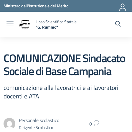
Vai ai contenuti
Vai al menu di navigazione
Vai al footer
Ministero dell'Istruzione e del Merito
Liceo Scientifico Statale
"G. Rummo"
— Visita la pagina iniziale della scuola
COMUNICAZIONE Sindacato
Sociale di Base Campania
comunicazione alle lavoratrici e ai lavoratori
docenti e ATA
Personale scolastico
0
Dirigente Scolastico