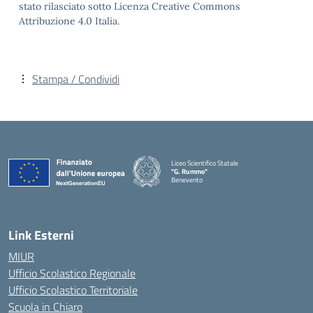
stato rilasciato sotto Licenza Creative Commons
Attribuzione 4.0 Italia.
Stampa / Condividi
Liceo Scientifico Statale
"G. Rummo"
Benevento
— Visita la pagina iniziale della scuola
Link Esterni
MIUR
Ufficio Scolastico Regionale
Ufficio Scolastico Territoriale
Scuola in Chiaro