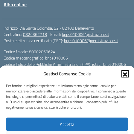
Albo online
Indirizzo:
Via Santa Colomba, 52 - 82100 Benevento
Centralino:
0824362718
Email:
bnps010006@istruzione.it
Posta elettronica certificata (PEC):
bnps010006@pec.istruzione.it
Codice fiscale: 80002060624
Codice meccanografico:
bnps010006
Codice Indice delle Pubbliche Amministrazioni (IPA): istsc_bnps010006
Codice unico di fatturazione (CUF): UFHWS5
Gestisci Consenso Cookie
Codice IPA: istsc_bnps010006
Per fornire le migliori esperienze, utilizziamo tecnologie come i cookie per
Codice Univoco per le fatture elettroniche: UFHWS5
memorizzare e/o accedere alle informazioni del dispositivo. Il consenso a queste
Liceo Scientifico "Gaetano Rummo"
tecnologie ci permetterà di elaborare dati come il comportamento di navigazione
Conto Corrente Bancario (C.C.B.):
o ID unici su questo sito. Non acconsentire o ritirare il consenso può influire
IT17 H 03069 15003 100000046036
negativamente su alcune caratteristiche e funzioni.
INTESA SAN PAOLO SPA
Conto Tesoreria
Accetta
CODICE TESORERIA: TU-421-0310110
IBAN: IT 84 E 01000 04306 TU0000017891