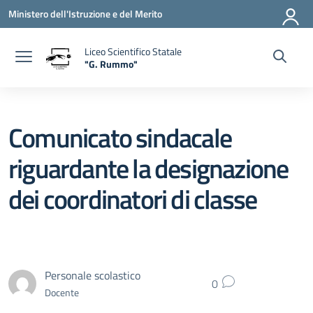
Vai ai contenuti
Vai al menu di navigazione
Vai al footer
Ministero dell'Istruzione e del Merito
Liceo Scientifico Statale
"G. Rummo"
— Visita la pagina iniziale della scuola
Comunicato sindacale
riguardante la designazione
dei coordinatori di classe
Personale scolastico
0
Docente