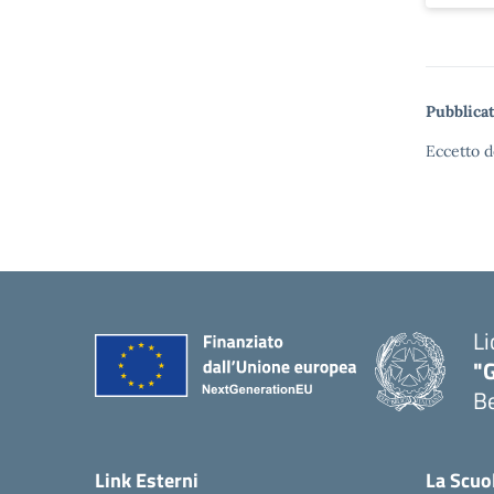
Pubblicat
Eccetto d
Li
"
B
— 
Link Esterni
La Scuo