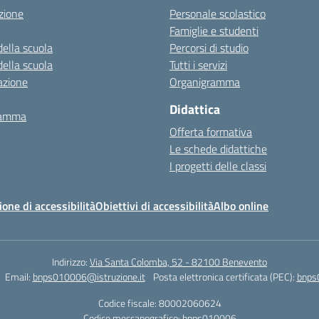
zione
Personale scolastico
Famiglie e studenti
della scuola
Percorsi di studio
della scuola
Tutti i servizi
azione
Organigramma
Didattica
ramma
Offerta formativa
Le schede didattiche
I progetti delle classi
ione di accessibilità
Obiettivi di accessibilità
Albo online
Indirizzo:
Via Santa Colomba, 52 - 82100 Benevento
Email:
bnps010006@istruzione.it
Posta elettronica certificata (PEC):
bnps
Codice fiscale: 80002060624
Codice meccanografico:
bnps010006