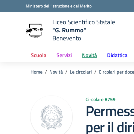
Vai ai contenuti
Vai al menu di navigazione
Vai al footer
Ministero dell'Istruzione e del Merito
Liceo Scientifico Statale
"G. Rummo"
Benevento
e della scuola
— Visita la pagina iniziale del
Scuola
Servizi
Novità
Didattica
Home
Novità
Le circolari
Circolari per doc
Circolare 8759
Permessi
per il di