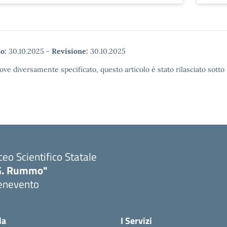
o:
30.10.2025
-
Revisione:
30.10.2025
ove diversamente specificato, questo articolo è stato rilasciato sott
ceo Scientifico Statale
G. Rummo"
enevento
Visita la pagina iniziale della scuola
la
I Servizi