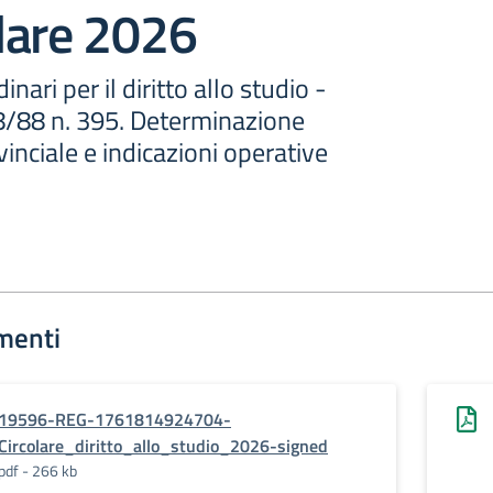
lare 2026
nari per il diritto allo studio -
/8/88 n. 395. Determinazione
inciale e indicazioni operative
menti
19596-REG-1761814924704-
Circolare_diritto_allo_studio_2026-signed
pdf - 266 kb