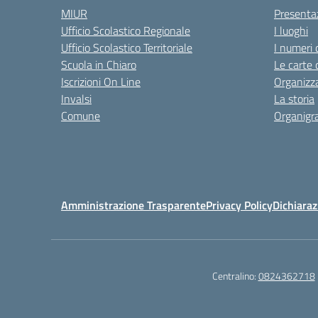
MIUR
Presenta
Ufficio Scolastico Regionale
I luoghi
Ufficio Scolastico Territoriale
I numeri 
Scuola in Chiaro
Le carte 
Iscrizioni On Line
Organizz
Invalsi
La storia
Comune
Organig
Amministrazione Trasparente
Privacy Policy
Dichiaraz
Centralino:
0824362718