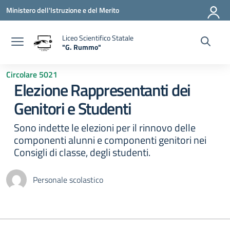
Vai ai contenuti
Vai al menu di navigazione
Vai al footer
Ministero dell'Istruzione e del Merito
Liceo Scientifico Statale
"G. Rummo"
— Visita la pagina iniziale della scuola
Circolare 5021
Elezione Rappresentanti dei
Genitori e Studenti
Sono indette le elezioni per il rinnovo delle
componenti alunni e componenti genitori nei
Consigli di classe, degli studenti.
Personale scolastico