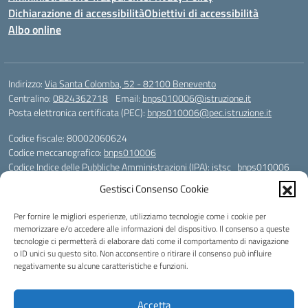
Dichiarazione di accessibilità
Obiettivi di accessibilità
Albo online
Indirizzo:
Via Santa Colomba, 52 - 82100 Benevento
Centralino:
0824362718
Email:
bnps010006@istruzione.it
Posta elettronica certificata (PEC):
bnps010006@pec.istruzione.it
Codice fiscale: 80002060624
Codice meccanografico:
bnps010006
Codice Indice delle Pubbliche Amministrazioni (IPA): istsc_bnps010006
Codice unico di fatturazione (CUF): UFHWS5
Gestisci Consenso Cookie
Codice IPA: istsc_bnps010006
Per fornire le migliori esperienze, utilizziamo tecnologie come i cookie per
Codice Univoco per le fatture elettroniche: UFHWS5
memorizzare e/o accedere alle informazioni del dispositivo. Il consenso a queste
Liceo Scientifico "Gaetano Rummo"
tecnologie ci permetterà di elaborare dati come il comportamento di navigazione
Conto Corrente Bancario (C.C.B.):
o ID unici su questo sito. Non acconsentire o ritirare il consenso può influire
IT17 H 03069 15003 100000046036
negativamente su alcune caratteristiche e funzioni.
INTESA SAN PAOLO SPA
Conto Tesoreria
Accetta
CODICE TESORERIA: TU-421-0310110