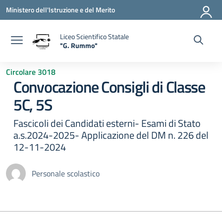
Vai ai contenuti
Vai al menu di navigazione
Vai al footer
Ministero dell'Istruzione e del Merito
Liceo Scientifico Statale
"G. Rummo"
— Visita la pagina iniziale della scuola
Circolare 3018
Convocazione Consigli di Classe
5C, 5S
Fascicoli dei Candidati esterni- Esami di Stato
a.s.2024-2025- Applicazione del DM n. 226 del
12-11-2024
Personale scolastico