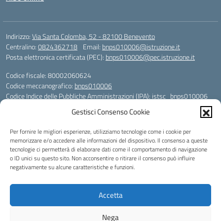
Indirizzo:
Via Santa Colomba, 52 - 82100 Benevento
Centralino:
0824362718
Email:
bnps010006@istruzione.it
Posta elettronica certificata (PEC):
bnps010006@pec.istruzione.it
Codice fiscale: 80002060624
Codice meccanografico:
bnps010006
Codice Indice delle Pubbliche Amministrazioni (IPA): istsc_bnps010006
Codice unico di fatturazione (CUF): UFHWS5
Gestisci Consenso Cookie
Codice IPA: istsc_bnps010006
Per fornire le migliori esperienze, utilizziamo tecnologie come i cookie per
Codice Univoco per le fatture elettroniche: UFHWS5
memorizzare e/o accedere alle informazioni del dispositivo. Il consenso a queste
Liceo Scientifico "Gaetano Rummo"
tecnologie ci permetterà di elaborare dati come il comportamento di navigazione
Conto Corrente Bancario (C.C.B.):
o ID unici su questo sito. Non acconsentire o ritirare il consenso può influire
IT17 H 03069 15003 100000046036
negativamente su alcune caratteristiche e funzioni.
INTESA SAN PAOLO SPA
Conto Tesoreria
Accetta
CODICE TESORERIA: TU-421-0310110
IBAN: IT 84 E 01000 04306 TU0000017891
Nega