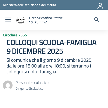
Vai ai contenuti
Vai al menu di navigazione
Vai al footer
Ministero dell'Istruzione e del Merito
Liceo Scientifico Statale
"G. Rummo"
— Visita la pagina iniziale della scuola
Circolare 7555
COLLOQUI SCUOLA-FAMIGLIA
9 DICEMBRE 2025
Si comunica che il giorno 9 dicembre 2025,
dalle ore 15:00 alle ore 18:00, si terranno i
colloqui scuola- famiglia.
Personale scolastico
Dirigente Scolastico