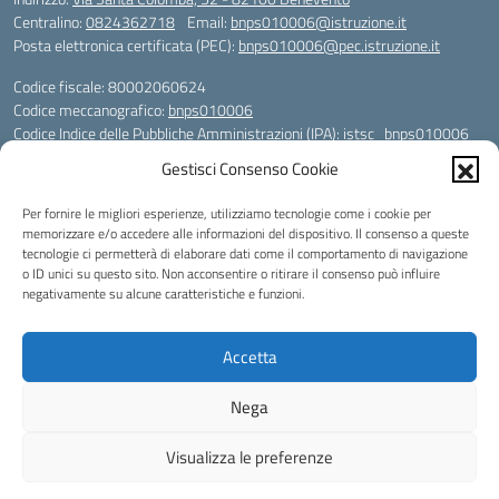
Centralino:
0824362718
Email:
bnps010006@istruzione.it
Posta elettronica certificata (PEC):
bnps010006@pec.istruzione.it
Codice fiscale: 80002060624
Codice meccanografico:
bnps010006
Codice Indice delle Pubbliche Amministrazioni (IPA): istsc_bnps010006
Codice unico di fatturazione (CUF): UFHWS5
Gestisci Consenso Cookie
Codice IPA: istsc_bnps010006
Per fornire le migliori esperienze, utilizziamo tecnologie come i cookie per
Codice Univoco per le fatture elettroniche: UFHWS5
memorizzare e/o accedere alle informazioni del dispositivo. Il consenso a queste
Liceo Scientifico "Gaetano Rummo"
tecnologie ci permetterà di elaborare dati come il comportamento di navigazione
Conto Corrente Bancario (C.C.B.):
o ID unici su questo sito. Non acconsentire o ritirare il consenso può influire
IT17 H 03069 15003 100000046036
negativamente su alcune caratteristiche e funzioni.
INTESA SAN PAOLO SPA
Conto Tesoreria
Accetta
CODICE TESORERIA: TU-421-0310110
IBAN: IT 84 E 01000 04306 TU0000017891
Nega
Idea e progetto di Designers Italia
Visualizza le preferenze