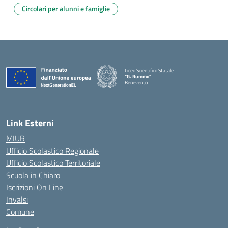
Circolari per alunni e famiglie
Liceo Scientifico Statale
"G. Rummo"
Benevento
— Visita la pagina iniziale della scuola
Link Esterni
MIUR
Ufficio Scolastico Regionale
Ufficio Scolastico Territoriale
Scuola in Chiaro
Iscrizioni On Line
Invalsi
Comune