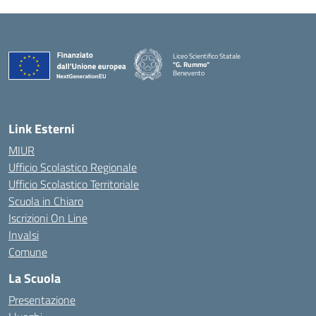
Liceo Scientifico Statale
"G. Rummo"
Benevento
— Visita la pagina iniziale della scuola
Link Esterni
MIUR
Ufficio Scolastico Regionale
Ufficio Scolastico Territoriale
Scuola in Chiaro
Iscrizioni On Line
Invalsi
Comune
La Scuola
Presentazione