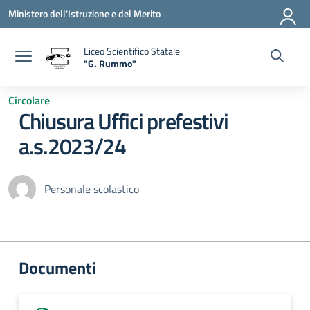
Vai ai contenuti
Vai al menu di navigazione
Vai al footer
Ministero dell'Istruzione e del Merito
Liceo Scientifico Statale
"G. Rummo"
— Visita la pagina iniziale della scuola
Circolare
Chiusura Uffici prefestivi
a.s.2023/24
Personale scolastico
Documenti